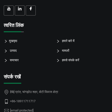
त्वरित लिंक
मुखपृष्ठ
हमारे बारे में
उत्पाद
मामलों
समाचार
हमसे संपर्क करें
संपर्क रखें
हेबेई प्रांत, चांगझोउ शहर, बोटौ विकास क्षेत्र
+86-18911711717
[email protected]