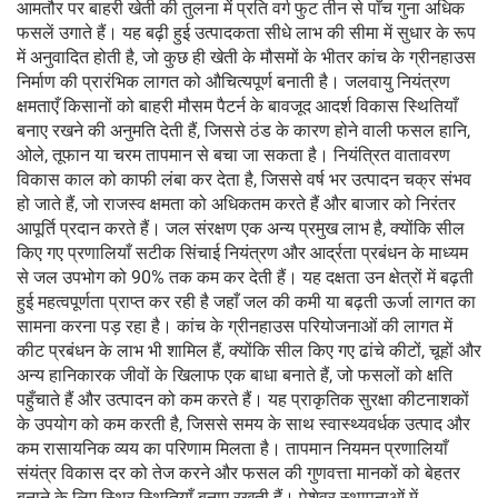
आमतौर पर बाहरी खेती की तुलना में प्रति वर्ग फुट तीन से पाँच गुना अधिक
फसलें उगाते हैं। यह बढ़ी हुई उत्पादकता सीधे लाभ की सीमा में सुधार के रूप
में अनुवादित होती है, जो कुछ ही खेती के मौसमों के भीतर कांच के ग्रीनहाउस
निर्माण की प्रारंभिक लागत को औचित्यपूर्ण बनाती है। जलवायु नियंत्रण
क्षमताएँ किसानों को बाहरी मौसम पैटर्न के बावजूद आदर्श विकास स्थितियाँ
बनाए रखने की अनुमति देती हैं, जिससे ठंड के कारण होने वाली फसल हानि,
ओले, तूफान या चरम तापमान से बचा जा सकता है। नियंत्रित वातावरण
विकास काल को काफी लंबा कर देता है, जिससे वर्ष भर उत्पादन चक्र संभव
हो जाते हैं, जो राजस्व क्षमता को अधिकतम करते हैं और बाजार को निरंतर
आपूर्ति प्रदान करते हैं। जल संरक्षण एक अन्य प्रमुख लाभ है, क्योंकि सील
किए गए प्रणालियाँ सटीक सिंचाई नियंत्रण और आर्द्रता प्रबंधन के माध्यम
से जल उपभोग को 90% तक कम कर देती हैं। यह दक्षता उन क्षेत्रों में बढ़ती
हुई महत्वपूर्णता प्राप्त कर रही है जहाँ जल की कमी या बढ़ती ऊर्जा लागत का
सामना करना पड़ रहा है। कांच के ग्रीनहाउस परियोजनाओं की लागत में
कीट प्रबंधन के लाभ भी शामिल हैं, क्योंकि सील किए गए ढांचे कीटों, चूहों और
अन्य हानिकारक जीवों के खिलाफ एक बाधा बनाते हैं, जो फसलों को क्षति
पहुँचाते हैं और उत्पादन को कम करते हैं। यह प्राकृतिक सुरक्षा कीटनाशकों
के उपयोग को कम करती है, जिससे समय के साथ स्वास्थ्यवर्धक उत्पाद और
कम रासायनिक व्यय का परिणाम मिलता है। तापमान नियमन प्रणालियाँ
संयंत्र विकास दर को तेज करने और फसल की गुणवत्ता मानकों को बेहतर
बनाने के लिए स्थिर स्थितियाँ बनाए रखती हैं। पेशेवर स्थापनाओं में