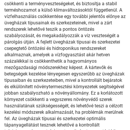
csökkenti a terményveszteségeket, és biztosítja a stabil
terméshozamot a külső klímaváltozásoktól függetlenül. A
vízfelhasználás csökkentése egy további jelentős előnye az
üvegházak típusainak és szerkezeteinek, mivel a zárt
rendszerek lehetővé teszik a pontos öntözés
szabályozását, és megakadályozzák a víz veszteségét a
párolgás útján. A fejlett üvegházak típusai és szerkezetei
csepegtető öntözési és hidroponikus rendszereket
alkalmaznak, amelyek a vízfogyasztást akár hetven
százalékkal is csökkenthetik a hagyományos
mezőgazdasági módszerekhez képest. A kártevők és
betegségek kezelése lényegesen egyszerűbb az üvegházak
típusaiban és szerkezeteiben, mivel a kontrollált bejáratok
és elkülönített növénytermesztési környezetek segítségével
jobban szabályozható a növényállomány. Ez a korlátozott
környezet csökkenti a vegyszeres növényvédő szerek
használatának szükségességét, és lehetővé teszi a célzott
kezelési módszerek alkalmazását, ha problémák merülnek
fel. Az üvegházak típusai és szerkezetei optimális
tápanyagellátást tesznek lehetővé a kontrollált