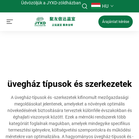
Üdvözöljük a JYXD-zöldházban
HU
Árajánlat kérése
üvegház típusok és szerkezetek
A üvegház-típusok és -szerkezetek kifinomult mezőgazdasági
megoldásokat jelentenek, amelyeket a növények optimális
növekedésének biztosítására terveztek különféle évszakokban és
éghajlati viszonyok között. Ezek a mérnöki rendszerek több
kategóriát foglalnak magukban, amelyek mindegyike specifikus
termesztési igényekre, költségvetési szempontokra és működési
méretekre van optimalizálva. A hagyományos üvegház-típusok és -