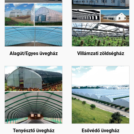
Alagút/Egyes üvegház
Villámzati zöldségház
Tenyésztő üvegház
Esővédő üvegház