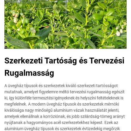
Szerkezeti Tartóság és Tervezési
Rugalmasság
A üvegház típusok és szerkezetek kiváló szerkezeti tartósságot
mutatnak, amelyet figyelemre méltó tervezési rugalmasság egészít
ki, így különféle termesztési igényeknek és helyszíni feltételeknek is
megfelelnek. A modern üvegház típusok és szerkezetek mérnöki
kiválósága nagy minőségű alumínium vázak használatát jelenti,
amelyek ellenállnak a korróziónak, és jobb szilárdság-tömeg arányt
nyújtanak a hagyományos acél szerkezetekhez képest. Ezek az
alumínium üvegház típusok és szerkezetek évtizedekig megőrzik