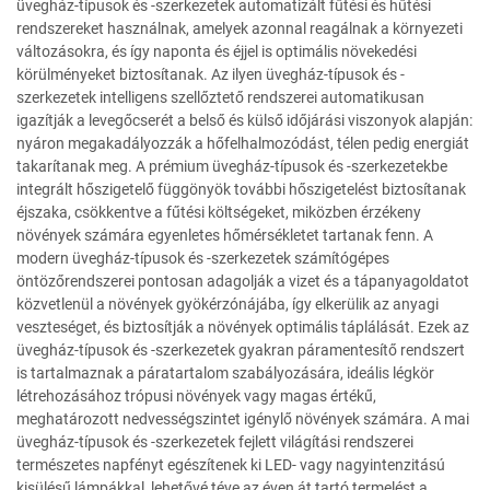
üvegház-típusok és -szerkezetek automatizált fűtési és hűtési
rendszereket használnak, amelyek azonnal reagálnak a környezeti
változásokra, és így naponta és éjjel is optimális növekedési
körülményeket biztosítanak. Az ilyen üvegház-típusok és -
szerkezetek intelligens szellőztető rendszerei automatikusan
igazítják a levegőcserét a belső és külső időjárási viszonyok alapján:
nyáron megakadályozzák a hőfelhalmozódást, télen pedig energiát
takarítanak meg. A prémium üvegház-típusok és -szerkezetekbe
integrált hőszigetelő függönyök további hőszigetelést biztosítanak
éjszaka, csökkentve a fűtési költségeket, miközben érzékeny
növények számára egyenletes hőmérsékletet tartanak fenn. A
modern üvegház-típusok és -szerkezetek számítógépes
öntözőrendszerei pontosan adagolják a vizet és a tápanyagoldatot
közvetlenül a növények gyökérzónájába, így elkerülik az anyagi
veszteséget, és biztosítják a növények optimális táplálását. Ezek az
üvegház-típusok és -szerkezetek gyakran páramentesítő rendszert
is tartalmaznak a páratartalom szabályozására, ideális légkör
létrehozásához trópusi növények vagy magas értékű,
meghatározott nedvességszintet igénylő növények számára. A mai
üvegház-típusok és -szerkezetek fejlett világítási rendszerei
természetes napfényt egészítenek ki LED- vagy nagyintenzitású
kisülésű lámpákkal, lehetővé téve az éven át tartó termelést a