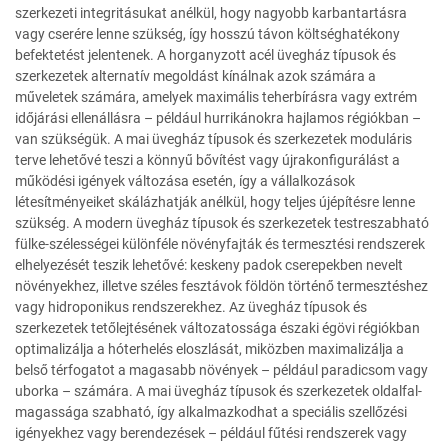
szerkezeti integritásukat anélkül, hogy nagyobb karbantartásra
vagy cserére lenne szükség, így hosszú távon költséghatékony
befektetést jelentenek. A horganyzott acél üvegház típusok és
szerkezetek alternatív megoldást kínálnak azok számára a
műveletek számára, amelyek maximális teherbírásra vagy extrém
időjárási ellenállásra – például hurrikánokra hajlamos régiókban –
van szükségük. A mai üvegház típusok és szerkezetek moduláris
terve lehetővé teszi a könnyű bővítést vagy újrakonfigurálást a
működési igények változása esetén, így a vállalkozások
létesítményeiket skálázhatják anélkül, hogy teljes újépítésre lenne
szükség. A modern üvegház típusok és szerkezetek testreszabható
fülke-szélességei különféle növényfajták és termesztési rendszerek
elhelyezését teszik lehetővé: keskeny padok cserepekben nevelt
növényekhez, illetve széles fesztávok földön történő termesztéshez
vagy hidroponikus rendszerekhez. Az üvegház típusok és
szerkezetek tetőlejtésének változatossága északi égövi régiókban
optimalizálja a hóterhelés eloszlását, miközben maximalizálja a
belső térfogatot a magasabb növények – például paradicsom vagy
uborka – számára. A mai üvegház típusok és szerkezetek oldalfal-
magassága szabható, így alkalmazkodhat a speciális szellőzési
igényekhez vagy berendezések – például fűtési rendszerek vagy