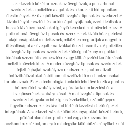
szerkezetek közé tartoznak az üvegházak, a policarbonát
szerkezetek, a polietilén alagutak és a korszerű hidroponikus
létesítmények. Az üvegből készült üvegház-típusok és -szerkezetek
kiváló fényáteresztést és tartósságot nyújtanak, ezért ideálisak a
hosszú távú beruházásokat igénylő kereskedelmi műveletekhez. A
policarbonát üvegház-típusok és -szerkezetek kiváló hőszigetelési
tulajdonságokkal rendelkeznek, miközben megtartják a nagyobb
ütésállóságot az üvegalternatívákkal összehasonlítva. A polietilén
üvegház-típusok és -szerkezetek költséghatékony megoldást
kínálnak szezonális termesztésre vagy költségvetési korlátozások
melletti műveletekhez. A modern üvegház-típusok és -szerkezetek
fejlett éghajlat-szabályozó rendszereket, automatizált
öntözőhálózatokat és kifinomult szellőztető mechanizmusokat
tartalmaznak. Ezek a technológiai funkciók lehetővé teszik a pontos
hőmérséklet-szabályozást, a páratartalom-kezelést és a
levegőcserének szabályozását. A mai üvegház-típusok és -
szerkezetek gyakran intelligens érzékelőket, számítógépes
figyelőrendszereket és távolról történő kezelési lehetőségeket
integrálnak. A szerkezeti vázak különféle anyagokból készülhetnek,
például alumínium profilokból vagy cinkbevonatos
acélkonstrukciókból, amelyek mindegyike különböző előnyöket kínál