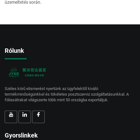
üzemeltetés során.
Rólunk
Széles körű elismerést nyertünk az ügyfelektől kiváló
termékminőségünkkel és tökéletes posztszerviz szolgáltatásunkkal. A
fóliasátrakat világszerte több mint 50 országba exportáljuk.
Gyorslinkek