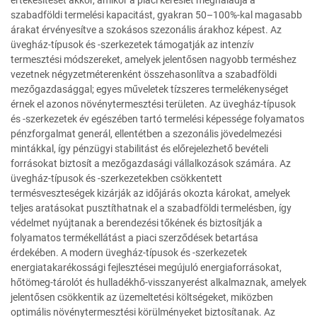
szabadföldi termelési kapacitást, gyakran 50–100%-kal magasabb
árakat érvényesítve a szokásos szezonális árakhoz képest. Az
üvegház-típusok és -szerkezetek támogatják az intenzív
termesztési módszereket, amelyek jelentősen nagyobb terméshez
vezetnek négyzetméterenként összehasonlítva a szabadföldi
mezőgazdasággal; egyes műveletek tízszeres termelékenységet
érnek el azonos növénytermesztési területen. Az üvegház-típusok
és -szerkezetek év egészében tartó termelési képessége folyamatos
pénzforgalmat generál, ellentétben a szezonális jövedelmezési
mintákkal, így pénzügyi stabilitást és előrejelezhető bevételi
forrásokat biztosít a mezőgazdasági vállalkozások számára. Az
üvegház-típusok és -szerkezetekben csökkentett
termésveszteségek kizárják az időjárás okozta károkat, amelyek
teljes aratásokat pusztíthatnak el a szabadföldi termelésben, így
védelmet nyújtanak a berendezési tőkének és biztosítják a
folyamatos termékellátást a piaci szerződések betartása
érdekében. A modern üvegház-típusok és -szerkezetek
energiatakarékossági fejlesztései megújuló energiaforrásokat,
hőtömeg-tárolót és hulladékhő-visszanyerést alkalmaznak, amelyek
jelentősen csökkentik az üzemeltetési költségeket, miközben
optimális növénytermesztési körülményeket biztosítanak. Az