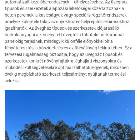
automatizált kezelőberendezések – elhelyezéséhez. Az üvegház
típusok és szerkezetek alapozási lehetőségei közé tartoznak a
beton peremek, a kavicságyak vagy speciális rögzítőrendszerek,
amelyek különféle talajviszonyokhoz és helyi építési előírásokhoz
igazíthatók. Az üvegház típusok és szerkezetek időjárásálló
burkolóanyagai a keményített üvegtől a többfalú polikarbonát
panelokig terjednek, mindegyik különféle előnyökkel bír a
fényáteresztés, a hőszigetelés és az ütésállóság tekintetében. Ez a
tervezési rugalmasság biztosítja, hogy az üvegház típusok és
szerkezetek konkrét növényfajtákra, éghajlati viszonyokra és
működési költségvetésekre optimalizálhatók legyenek, miközben
évekig megbízható szerkezeti teljesítményt nyújtanak termelési
célokra.