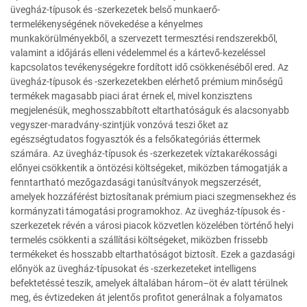
üvegház-típusok és -szerkezetek belső munkaerő-
termelékenységének növekedése a kényelmes
munkakörülményekből, a szervezett termesztési rendszerekből,
valamint a időjárás elleni védelemmel és a kártevő-kezeléssel
kapcsolatos tevékenységekre fordított idő csökkenéséből ered. Az
üvegház-típusok és -szerkezetekben elérhető prémium minőségű
termékek magasabb piaci árat érnek el, mivel konzisztens
megjelenésük, meghosszabbított eltarthatóságuk és alacsonyabb
vegyszer-maradvány-szintjük vonzóvá teszi őket az
egészségtudatos fogyasztók és a felsőkategóriás éttermek
számára. Az üvegház-típusok és -szerkezetek víztakarékossági
előnyei csökkentik a öntözési költségeket, miközben támogatják a
fenntartható mezőgazdasági tanúsítványok megszerzését,
amelyek hozzáférést biztosítanak prémium piaci szegmensekhez és
kormányzati támogatási programokhoz. Az üvegház-típusok és -
szerkezetek révén a városi piacok közvetlen közelében történő helyi
termelés csökkenti a szállítási költségeket, miközben frissebb
termékeket és hosszabb eltarthatóságot biztosít. Ezek a gazdasági
előnyök az üvegház-típusokat és -szerkezeteket intelligens
befektetéssé teszik, amelyek általában három–öt év alatt térülnek
meg, és évtizedeken át jelentős profitot generálnak a folyamatos