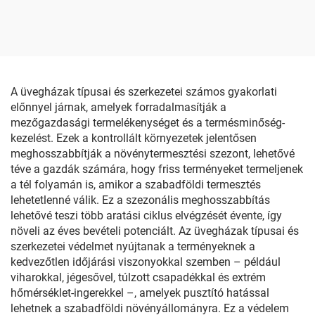
A üvegházak típusai és szerkezetei számos gyakorlati
előnnyel járnak, amelyek forradalmasítják a
mezőgazdasági termelékenységet és a termésminőség-
kezelést. Ezek a kontrollált környezetek jelentősen
meghosszabbítják a növénytermesztési szezont, lehetővé
téve a gazdák számára, hogy friss terményeket termeljenek
a tél folyamán is, amikor a szabadföldi termesztés
lehetetlenné válik. Ez a szezonális meghosszabbítás
lehetővé teszi több aratási ciklus elvégzését évente, így
növeli az éves bevételi potenciált. Az üvegházak típusai és
szerkezetei védelmet nyújtanak a terményeknek a
kedvezőtlen időjárási viszonyokkal szemben – például
viharokkal, jégesővel, túlzott csapadékkal és extrém
hőmérséklet-ingerekkel –, amelyek pusztító hatással
lehetnek a szabadföldi növényállományra. Ez a védelem