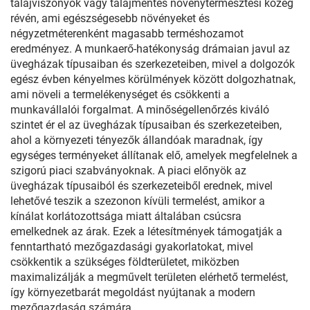
talajviszonyok vagy talajmentes növénytermesztési közeg
révén, ami egészségesebb növényeket és
négyzetméterenként magasabb terméshozamot
eredményez. A munkaerő-hatékonyság drámaian javul az
üvegházak típusaiban és szerkezeteiben, mivel a dolgozók
egész évben kényelmes körülmények között dolgozhatnak,
ami növeli a termelékenységet és csökkenti a
munkavállalói forgalmat. A minőségellenőrzés kiváló
szintet ér el az üvegházak típusaiban és szerkezeteiben,
ahol a környezeti tényezők állandóak maradnak, így
egységes terményeket állítanak elő, amelyek megfelelnek a
szigorú piaci szabványoknak. A piaci előnyök az
üvegházak típusaiból és szerkezeteiből erednek, mivel
lehetővé teszik a szezonon kívüli termelést, amikor a
kínálat korlátozottsága miatt általában csúcsra
emelkednek az árak. Ezek a létesítmények támogatják a
fenntartható mezőgazdasági gyakorlatokat, mivel
csökkentik a szükséges földterületet, miközben
maximalizálják a megművelt területen elérhető termelést,
így környezetbarát megoldást nyújtanak a modern
mezőgazdaság számára.