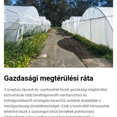
Gazdasági megtérülési ráta
A üvegház-típusok és -szerkezetek kiváló gazdasági megtérülést
biztosítanak több bevételgeneráló mechanizmus és
költségcsökkentő stratégián keresztül, amelyek átalakítják a
mezőgazdasági jövedelmezőséget. Ezek a kontrollált környezetek
lehetővé teszik a szezongon kívüli termékek prémiumárú
értékesítését akkor, amikor a piaci kereslet meghaladja a