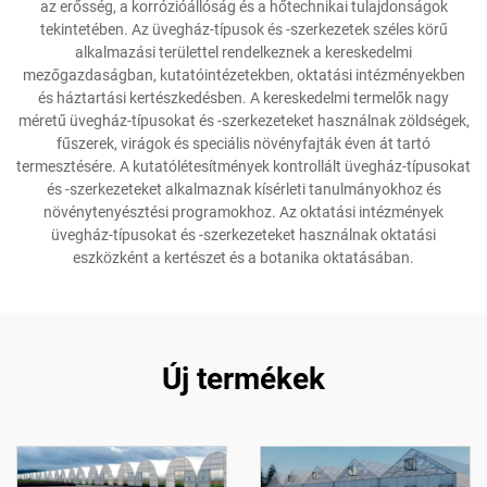
az erősség, a korrózióállóság és a hőtechnikai tulajdonságok
tekintetében. Az üvegház-típusok és -szerkezetek széles körű
alkalmazási területtel rendelkeznek a kereskedelmi
mezőgazdaságban, kutatóintézetekben, oktatási intézményekben
és háztartási kertészkedésben. A kereskedelmi termelők nagy
méretű üvegház-típusokat és -szerkezeteket használnak zöldségek,
fűszerek, virágok és speciális növényfajták éven át tartó
termesztésére. A kutatólétesítmények kontrollált üvegház-típusokat
és -szerkezeteket alkalmaznak kísérleti tanulmányokhoz és
növénytenyésztési programokhoz. Az oktatási intézmények
üvegház-típusokat és -szerkezeteket használnak oktatási
eszközként a kertészet és a botanika oktatásában.
Új termékek