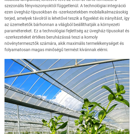
szezonális fényviszonyoktól függetlenül. A technológiai integráció
ezen üvegház-típusokban és -szerkezetekben mobilalkalmazásokig
terjed, amelyek távolról is lehetővé teszik a figyelést és irányítást, így
az üzemeltetők bárhonnan a világból beállíthatják a környezeti
paramétereket. Ez a technológiai fejlettség az üvegház-típusokat és
-szerkezeteket értékes beruházássá teszi a komoly
növénytermesztők számára, akik maximális termelékenységet és
folyamatosan magas minőségű termést kívánnak elérni.