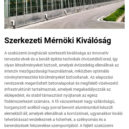
Szerkezeti Mérnöki Kiválóság
A szaküzemi üvegházak szerkezeti kiválósága az innovatív
tervezési elvek és a bevált építési technikák ötvözetéből ered, így
olyan létesítményeket biztosít, amelyek évtizedekig ellenállnak az
intenzív mezőgazdasági használatnak, miközben optimális
növénytermesztési körülményeket biztosítanak. Az alapozási
rendszerek megerősített betonalapokat és megfelelő vízelvezető
infrastruktúrát tartalmaznak, amelyek megakadályozzák az
elülepedést, és stabil támasztást nyújtanak az egész
födémszerkezet számára. A fő vázszerkezet nagy szilárdságú,
horganyzott acélból vagy porral bevont alumíniumból készült
elemekből áll, amelyek ellenállnak a korróziónak, ugyanakkor kiváló
teherbírással rendelkeznek a hóterhek, a szélnyomás és a
berendezések felszerelése szempontjából. A fejlett szaküzemi