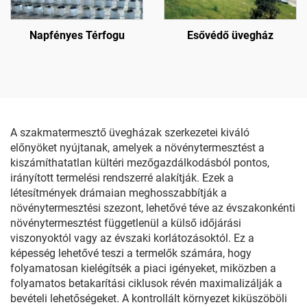
Napfényes Térfogu
Esővédő üvegház
A szakmatermesztő üvegházak szerkezetei kiváló
előnyöket nyújtanak, amelyek a növénytermesztést a
kiszámíthatatlan kültéri mezőgazdálkodásból pontos,
irányított termelési rendszerré alakítják. Ezek a
létesítmények drámaian meghosszabbítják a
növénytermesztési szezont, lehetővé téve az évszakonkénti
növénytermesztést függetlenül a külső időjárási
viszonyoktól vagy az évszaki korlátozásoktól. Ez a
képesség lehetővé teszi a termelők számára, hogy
folyamatosan kielégítsék a piaci igényeket, miközben a
folyamatos betakarítási ciklusok révén maximalizálják a
bevételi lehetőségeket. A kontrollált környezet kiküszöböli