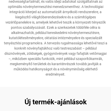
nedvességtartalmát, és valós idejű adatokat szolgáltatnak az
optimális növénytermesztési menedzsmenthez. A technológiai
integráció kiterjed az automatizált árnyékoló rendszerekre, a
kiegészítő világítóberendezésekre és a számítógépes
vezérlőpanelekre is, amelyek lehetővé teszik a környezeti tényezők
pontos szabályozását. Ezek a szerkezetek többféle célra is
alkalmazhatók, például kereskedelmi növénytermesztésre,
kutatólétesítményekre, oktatási intézményekre és specializált
tenyésztési programokra. A tervezés rugalmassága lehetővé teszi a
konkrét növényfajtákhoz való testreszabást – például
dísznövények, zöldségek, gyógynövények vagy fafajták vetőmagjai
–, miközben speciális funkciók, mint például szaporítókamrák,
megkeményítő területek és karanténrészek tovább javítják a
működési hatékonyságot és a növényminőség elérhető
eredményeit.
Új termék-ajánlások