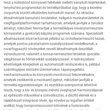
teszi a különböző környezeti feltételek melletti irányított kísérleteket,
tenyésztési programokat és termékpróbákat úgy, hogy a kezelési
csoportok közötti elkülönítés biztosított marad. Az oktatási
létesítmények bemutató területeket, hallgatói munkaterületeket és
megfigyelőplatformokat tartalmaznak, amelyek javítják a tanulási
élményt, miközben fenntartják a termelőképes növénytermesztési
környezetet a gyakorlati képzési programok számára. Specializált
alkalmazások közé tartoznak például az orchideatermesztő házak,
amelyek pontos páratartalom-szabályozással rendelkeznek, a
rovarfogyasztó növényeket nevelő létesítmények desztillált
vízrendszerrel, valamint a bonsai-termesztési területek speciális
világítással és hőmérséklet-szabályozással. A testreszabási
lehetőségek kiterjednek az automatizált rendszerekre is, például
számítógépes öntözési ütemtervekre, tápanyagellátó
mechanizmusokra és környezeti monitorozó felszerelésekre,
amelyek csökkentik a munkaerő-igényt, miközben javítják a
termelési egyenletességet. Az esztétikai szempontok lehetővé
teszik, hogy a kis- és közepes méretű üvegházak harmonizáljanak
az építészeti stílusokkal a színválasztás, a díszítő elemek és a
tájépítészeti integráció révén, így növelve az ingatlan értékét
anélkül, hogy kompromisszumot kötnének a funkcionális