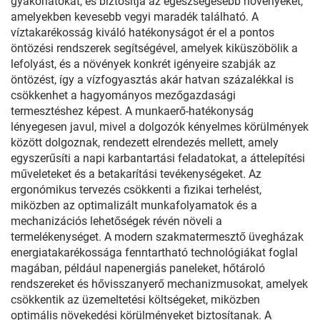
gyakorlatokat, és biztosítja az egészségesebb növényeket,
amelyekben kevesebb vegyi maradék található. A
víztakarékosság kiváló hatékonyságot ér el a pontos
öntözési rendszerek segítségével, amelyek kiküszöbölik a
lefolyást, és a növények konkrét igényeire szabják az
öntözést, így a vízfogyasztás akár hatvan százalékkal is
csökkenhet a hagyományos mezőgazdasági
termesztéshez képest. A munkaerő-hatékonyság
lényegesen javul, mivel a dolgozók kényelmes körülmények
között dolgoznak, rendezett elrendezés mellett, amely
egyszerűsíti a napi karbantartási feladatokat, a áttelepítési
műveleteket és a betakarítási tevékenységeket. Az
ergonómikus tervezés csökkenti a fizikai terhelést,
miközben az optimalizált munkafolyamatok és a
mechanizációs lehetőségek révén növeli a
termelékenységet. A modern szakmatermesztő üvegházak
energiatakarékossága fenntartható technológiákat foglal
magában, például napenergiás paneleket, hőtároló
rendszereket és hővisszanyerő mechanizmusokat, amelyek
csökkentik az üzemeltetési költségeket, miközben
optimális növekedési körülményeket biztosítanak. A