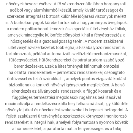
növények bevezetéséhez. A fő vázrendszer általában horganyzott
acélból vagy alumíniumból készül, amely kiváló tartósságot és
szerkezeti integritást biztosít különféle időjárási viszonyok mellett
is. A burkolóanyagok körébe tartoznak a hagyományos üveglapok,
a modern polikarbonát lemezek és a speciális ültetvényház-fóliák,
amelyek mindegyike különféle előnyöket kínál a fényáteresztés, a
hőszigetelés és a gazdaságosság terén. A modern szaküzemi
ültetvényház-szerkezetek több éghajlat-szabályozó rendszert is
tartalmaznak, például automatizált szellőztető mechanizmusokat,
fűtőegységeket, hűtőrendszereket és páratartalom-szabályozó
berendezéseket. Ezek a létesítmények kifinomult öntözési
hálózattal rendelkeznek – permetező rendszerekkel, csepegtető
öntözéssel és felső szórókkal –, amelyek pontos vízgazdálkodást
biztosítanak a konkrét növényi igényeknek megfelelően. A belső
elrendezés az állványozási rendszerek, a függő kosarak és a
függőleges termesztési megoldások rugalmas beállításával
maximalizálja a rendelkezésre álló hely felhasználását, így különféle
növényfajtákat és növekedési szakaszokat is képesek befogadni. A
fejlett szaküzemi ültetvényház-szerkezetek környezeti monitorozó
rendszereket is integrálnak, amelyek folyamatosan nyomon követik
a hőmérsékletet, a páratartalmat, a fényerősséget és a talaj