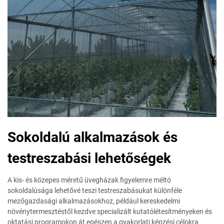
Sokoldalú alkalmazások és
testreszabási lehetőségek
A kis- és közepes méretű üvegházak figyelemre méltó
sokoldalúsága lehetővé teszi testreszabásukat különféle
mezőgazdasági alkalmazásokhoz, például kereskedelmi
növénytermesztéstől kezdve specializált kutatólétesítményeken és
oktatási programokon át egészen a gyakorlati képzési célokra