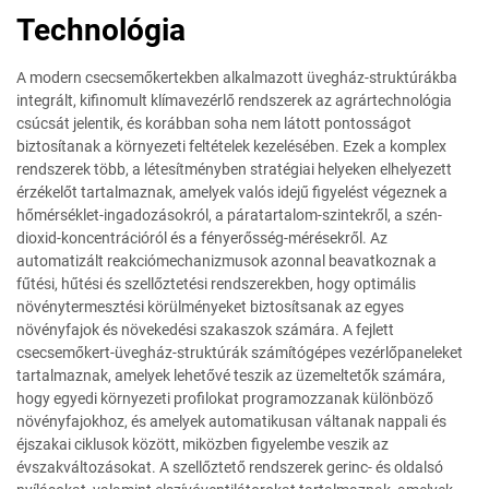
Technológia
A modern csecsemőkertekben alkalmazott üvegház-struktúrákba
integrált, kifinomult klímavezérlő rendszerek az agrártechnológia
csúcsát jelentik, és korábban soha nem látott pontosságot
biztosítanak a környezeti feltételek kezelésében. Ezek a komplex
rendszerek több, a létesítményben stratégiai helyeken elhelyezett
érzékelőt tartalmaznak, amelyek valós idejű figyelést végeznek a
hőmérséklet-ingadozásokról, a páratartalom-szintekről, a szén-
dioxid-koncentrációról és a fényerősség-mérésekről. Az
automatizált reakciómechanizmusok azonnal beavatkoznak a
fűtési, hűtési és szellőztetési rendszerekben, hogy optimális
növénytermesztési körülményeket biztosítsanak az egyes
növényfajok és növekedési szakaszok számára. A fejlett
csecsemőkert-üvegház-struktúrák számítógépes vezérlőpaneleket
tartalmaznak, amelyek lehetővé teszik az üzemeltetők számára,
hogy egyedi környezeti profilokat programozzanak különböző
növényfajokhoz, és amelyek automatikusan váltanak nappali és
éjszakai ciklusok között, miközben figyelembe veszik az
évszakváltozásokat. A szellőztető rendszerek gerinc- és oldalsó