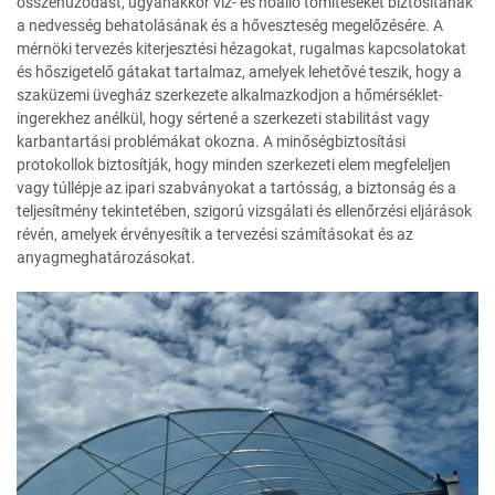
összehúzódást, ugyanakkor víz- és hőálló tömítéseket biztosítanak
a nedvesség behatolásának és a hőveszteség megelőzésére. A
mérnöki tervezés kiterjesztési hézagokat, rugalmas kapcsolatokat
és hőszigetelő gátakat tartalmaz, amelyek lehetővé teszik, hogy a
szaküzemi üvegház szerkezete alkalmazkodjon a hőmérséklet-
ingerekhez anélkül, hogy sértené a szerkezeti stabilitást vagy
karbantartási problémákat okozna. A minőségbiztosítási
protokollok biztosítják, hogy minden szerkezeti elem megfeleljen
vagy túllépje az ipari szabványokat a tartósság, a biztonság és a
teljesítmény tekintetében, szigorú vizsgálati és ellenőrzési eljárások
révén, amelyek érvényesítik a tervezési számításokat és az
anyagmeghatározásokat.