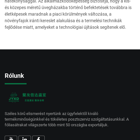
hatékonysággal. Az alkalmazkodóképesség biztosítja, hogy a kis-
és közepes méretű üvegházakba történő befektetések továbbra is
életképesek maradnak a piaci körülmények változása, a
növényfajok iránti kereslet alakulása és a termelési technikák
fejlődése miatt, amelyeket a technológiai újítások segítenek elő.
Rólunk
Széles körű elismerést nyertünk az ügyfelektől kiváló
termékminőségünkkel és tökéletes posztszerviz szolgáltatásunkkal. A
fóliasátrakat világszerte több mint 50 országba exportáljuk.