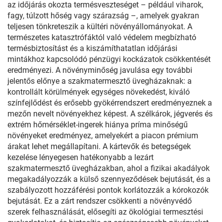
az időjárás okozta termésveszteséget – például viharok,
fagy, túlzott hőség vagy szárazság –, amelyek gyakran
teljesen tönkreteszik a kültéri növényállományokat. A
természetes katasztrófáktól való védelem megbízható
termésbiztosítást és a kiszámíthatatlan időjárási
mintákhoz kapcsolódó pénzügyi kockázatok csökkentését
eredményezi. A növényminőség javulása egy további
jelentős előnye a szakmatermesztő üvegházaknak: a
kontrollált körülmények egységes növekedést, kiváló
színfejlődést és erősebb gyökérrendszert eredményeznek a
mezőn nevelt növényekhez képest. A szélkárok, jégverés és
extrém hőmérséklet-ingerek hiánya príma minőségű
növényeket eredményez, amelyekért a piacon prémium
árakat lehet megállapítani. A kártevők és betegségek
kezelése lényegesen hatékonyabb a lezárt
szakmatermesztő üvegházakban, ahol a fizikai akadályok
megakadályozzák a külső szennyeződések bejutását, és a
szabályozott hozzáférési pontok korlátozzák a kórokozók
bejutását. Ez a zárt rendszer csökkenti a növényvédő
szerek felhasználását, elősegíti az ökológiai termesztési