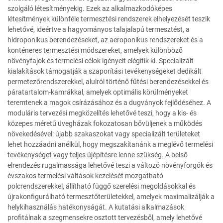
szolgáló létesítményekig. Ezek az alkalmazkodóképes
létesítmények különféle termesztési rendszerek elhelyezését teszik
lehetővé, ideértve a hagyományos talajalapú termesztést, a
hidroponikus berendezéseket, az aeroponikus rendszereket és a
konténeres termesztési módszereket, amelyek különböző
növényfajok és termelési célok igényeit elégítik ki. Specializált
kialakítások támogatják a szaporítási tevékenységeket dedikált
permetezőrendszerekkel, alulról történő fűtési berendezésekkel és
páratartalom-kamrákkal, amelyek optimális körülményeket
teremtenek a magok csírázásához és a dugványok fejlődéséhez. A
moduláris tervezési megközelítés lehetővé teszi, hogy a kis- és
közepes méretű üvegházak fokozatosan bővüljenek a működés
növekedésével: újabb szakaszokat vagy specializált területeket
lehet hozzáadni anélkül, hogy megszakítanánk a meglévő termelési
tevékenységet vagy teljes újépítésre lenne szükség. A belső
elrendezés rugalmassága lehetővé teszi a változó növényforgók és
évszakos termelési váltások kezelését mozgatható
polcrendszerekkel, állítható függő szerelési megoldásokkal és
újrakonfigurálható termesztőterületekkel, amelyek maximalizálják a
helykihasználás hatékonyságát. A kutatási alkalmazások
profitálnak a szegmensekre osztott tervezésből, amely lehetővé