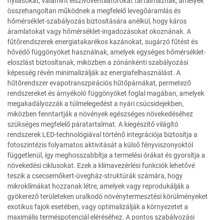
nyílásokat, valamint elszívóventilátorokat tartalmaznak, amelyek
összehangoltan működnek a megfelelő levegőáramlás és
hőmérséklet-szabályozás biztosítására anélkül, hogy káros
áramlatokat vagy hőmérséklet-ingadozásokat okoznának. A
fűtőrendszerek energiatakarékos kazánokat, sugárzó fűtést és
hővédő függönyöket használnak, amelyek egységes hőmérséklet-
eloszlást biztosítanak, miközben a zónánkénti szabályozási
képesség révén minimalizálják az energiafelhasználást. A
hűtőrendszer evapotranszpirációs hűtőpárnákat, permetező
rendszereket és árnyékoló függönyöket foglal magában, amelyek
megakadályozzák a túlmelegedést a nyári csúcsidejekben,
miközben fenntartják a növények egészséges növekedéséhez
szükséges megfelelő páratartalmat. A kiegészítő világító
rendszerek LED-technológiával történő integrációja biztosítja a
fotoszintézis folyamatos aktivitását a külső fényviszonyoktól
függetlenül, így meghosszabbítja a termelési órákat és gyorsítja a
növekedési ciklusokat. Ezek a klímavezérlési funkciók lehetővé
teszik a csecsemőkert-üvegház-struktúrák számára, hogy
mikroklímákat hozzanak létre, amelyek vagy reprodukálják a
gyökerező területeken uralkodó növénytermesztési körülményeket
exotikus fajok esetében, vagy optimalizálják a környezetet a
maximális terméspotenciál eléréséhez. A pontos szabályozási