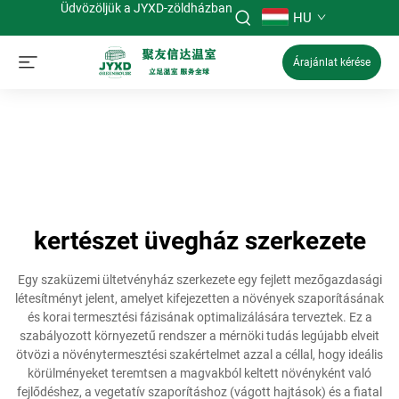
Üdvözöljük a JYXD-zöldházban
HU
Árajánlat kérése
kertészet üvegház szerkezete
Egy szaküzemi ültetvényház szerkezete egy fejlett mezőgazdasági
létesítményt jelent, amelyet kifejezetten a növények szaporításának
és korai termesztési fázisának optimalizálására terveztek. Ez a
szabályozott környezetű rendszer a mérnöki tudás legújabb elveit
ötvözi a növénytermesztési szakértelmet azzal a céllal, hogy ideális
körülményeket teremtsen a magvakból keltett növényként való
fejlődéshez, a vegetatív szaporításhoz (vágott hajtások) és a fiatal