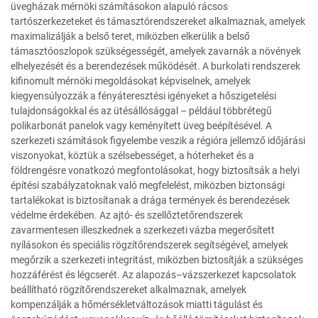
üvegházak mérnöki számításokon alapuló rácsos
tartószerkezeteket és támasztórendszereket alkalmaznak, amelyek
maximalizálják a belső teret, miközben elkerülik a belső
támasztóoszlopok szükségességét, amelyek zavarnák a növények
elhelyezését és a berendezések működését. A burkolati rendszerek
kifinomult mérnöki megoldásokat képviselnek, amelyek
kiegyensúlyozzák a fényáteresztési igényeket a hőszigetelési
tulajdonságokkal és az ütésállósággal – például többrétegű
polikarbonát panelok vagy keményített üveg beépítésével. A
szerkezeti számítások figyelembe veszik a régióra jellemző időjárási
viszonyokat, köztük a szélsebességet, a hóterheket és a
földrengésre vonatkozó megfontolásokat, hogy biztosítsák a helyi
építési szabályzatoknak való megfelelést, miközben biztonsági
tartalékokat is biztosítanak a drága termények és berendezések
védelme érdekében. Az ajtó- és szellőztetőrendszerek
zavarmentesen illeszkednek a szerkezeti vázba megerősített
nyílásokon és speciális rögzítőrendszerek segítségével, amelyek
megőrzik a szerkezeti integritást, miközben biztosítják a szükséges
hozzáférést és légcserét. Az alapozás–vázszerkezet kapcsolatok
beállítható rögzítőrendszereket alkalmaznak, amelyek
kompenzálják a hőmérsékletváltozások miatti tágulást és