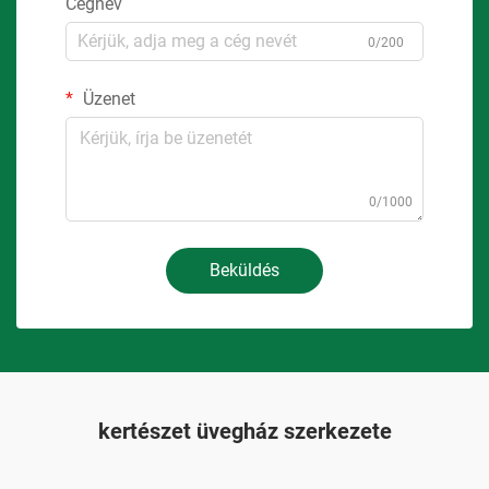
Cégnév
0/200
Üzenet
0/1000
Beküldés
kertészet üvegház szerkezete