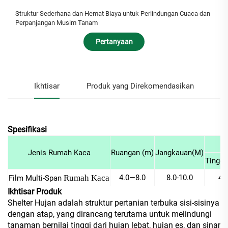
Struktur Sederhana dan Hemat Biaya untuk Perlindungan Cuaca dan
Perpanjangan Musim Tanam
Pertanyaan
Ikhtisar
Produk yang Direkomendasikan
Spesifikasi
Jenis Rumah Kaca
Ruangan (m)
Jangkauan(M)
Tinggi
Rumah Kaca
4.0—8.0
8.0-10.0
4.
Film Multi-Span
Ikhtisar Produk
Shelter Hujan adalah struktur pertanian terbuka sisi-sisinya
dengan atap, yang dirancang terutama untuk melindungi
tanaman bernilai tinggi dari hujan lebat, hujan es, dan sinar