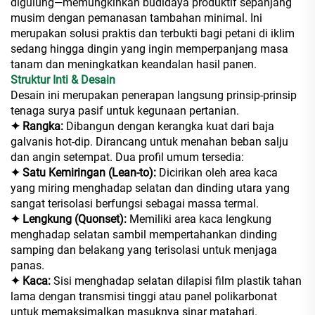
digulung—memungkinkan budidaya produktif sepanjang
musim dengan pemanasan tambahan minimal. Ini
merupakan solusi praktis dan terbukti bagi petani di iklim
sedang hingga dingin yang ingin memperpanjang masa
tanam dan meningkatkan keandalan hasil panen.
Struktur Inti & Desain
Desain ini merupakan penerapan langsung prinsip-prinsip
tenaga surya pasif untuk kegunaan pertanian.
✦ Rangka:
Dibangun dengan kerangka kuat dari baja
galvanis hot-dip. Dirancang untuk menahan beban salju
dan angin setempat. Dua profil umum tersedia:
✦ Satu Kemiringan (Lean-to):
Dicirikan oleh area kaca
yang miring menghadap selatan dan dinding utara yang
sangat terisolasi berfungsi sebagai massa termal.
✦ Lengkung (Quonset):
Memiliki area kaca lengkung
menghadap selatan sambil mempertahankan dinding
samping dan belakang yang terisolasi untuk menjaga
panas.
✦ Kaca:
Sisi menghadap selatan dilapisi film plastik tahan
lama dengan transmisi tinggi atau panel polikarbonat
untuk memaksimalkan masuknya sinar matahari.