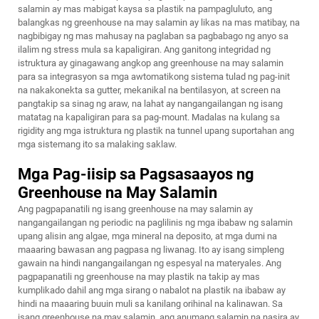
salamin ay mas mabigat kaysa sa plastik na pampagluluto, ang
balangkas ng greenhouse na may salamin ay likas na mas matibay, na
nagbibigay ng mas mahusay na paglaban sa pagbabago ng anyo sa
ilalim ng stress mula sa kapaligiran. Ang ganitong integridad ng
istruktura ay ginagawang angkop ang greenhouse na may salamin
para sa integrasyon sa mga awtomatikong sistema tulad ng pag-init
na nakakonekta sa gutter, mekanikal na bentilasyon, at screen na
pangtakip sa sinag ng araw, na lahat ay nangangailangan ng isang
matatag na kapaligiran para sa pag-mount. Madalas na kulang sa
rigidity ang mga istruktura ng plastik na tunnel upang suportahan ang
mga sistemang ito sa malaking saklaw.
Mga Pag-iisip sa Pagsasaayos ng
Greenhouse na May Salamin
Ang pagpapanatili ng isang greenhouse na may salamin ay
nangangailangan ng periodic na paglilinis ng mga ibabaw ng salamin
upang alisin ang algae, mga mineral na deposito, at mga dumi na
maaaring bawasan ang pagpasa ng liwanag. Ito ay isang simpleng
gawain na hindi nangangailangan ng espesyal na materyales. Ang
pagpapanatili ng greenhouse na may plastik na takip ay mas
kumplikado dahil ang mga sirang o nabalot na plastik na ibabaw ay
hindi na maaaring buuin muli sa kanilang orihinal na kalinawan. Sa
isang greenhouse na may salamin, ang anumang salamin na nasira ay