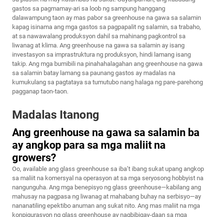
gastos sa pagmamay-ari sa loob ng sampung hanggang
dalawampung taon ay mas pabor sa greenhouse na gawa sa salamin
kapag isinama ang mga gastos sa pagpapalit ng salamin, sa trabaho,
at sa nawawalang produksyon dahil sa mahinang pagkontrol sa
liwanag at klima. Ang greenhouse na gawa sa salamin ay isang
investasyon sa imprastruktura ng produksyon, hindi lamang isang
takip. Ang mga bumibili na pinahahalagahan ang greenhouse na gawa
sa salamin batay lamang sa paunang gastos ay madalas na
kumukulang sa pagtataya sa tumutubo nang halaga ng pare-parehong
pagganap taon-taon.
Madalas Itanong
Ang greenhouse na gawa sa salamin ba
ay angkop para sa mga maliit na
growers?
Oo, available ang glass greenhouse sa iba’t ibang sukat upang angkop
sa maliit na komersyal na operasyon at sa mga seryosong hobbyist na
nangunguha. Ang mga benepisyo ng glass greenhouse—kabilang ang
mahusay na pagpasa ng liwanag at mahabang buhay na serbisyo—ay
nananatiling epektibo anuman ang sukat nito. Ang mas maliit na mga
konpigurasyon ng glass greenhouse ay nagbibigay-daan sa mga