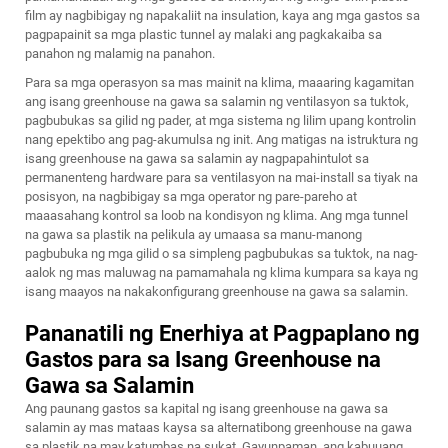
film ay nagbibigay ng napakaliit na insulation, kaya ang mga gastos sa
pagpapainit sa mga plastic tunnel ay malaki ang pagkakaiba sa
panahon ng malamig na panahon.
Para sa mga operasyon sa mas mainit na klima, maaaring kagamitan
ang isang greenhouse na gawa sa salamin ng ventilasyon sa tuktok,
pagbubukas sa gilid ng pader, at mga sistema ng lilim upang kontrolin
nang epektibo ang pag-akumulsa ng init. Ang matigas na istruktura ng
isang greenhouse na gawa sa salamin ay nagpapahintulot sa
permanenteng hardware para sa ventilasyon na mai-install sa tiyak na
posisyon, na nagbibigay sa mga operator ng pare-pareho at
maaasahang kontrol sa loob na kondisyon ng klima. Ang mga tunnel
na gawa sa plastik na pelikula ay umaasa sa manu-manong
pagbubuka ng mga gilid o sa simpleng pagbubukas sa tuktok, na nag-
aalok ng mas maluwag na pamamahala ng klima kumpara sa kaya ng
isang maayos na nakakonfigurang greenhouse na gawa sa salamin.
Pananatili ng Enerhiya at Pagpaplano ng
Gastos para sa Isang Greenhouse na
Gawa sa Salamin
Ang paunang gastos sa kapital ng isang greenhouse na gawa sa
salamin ay mas mataas kaysa sa alternatibong greenhouse na gawa
sa plastik na may katumbas na sukat. Gayunpaman, ang kabuuang