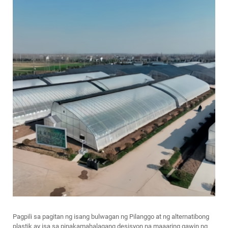
Pagpili sa pagitan ng isang
bulwagan ng Pilanggo
at ng alternatibong
plastik ay isa sa pinakamahalagang desisyon na maaaring gawin ng