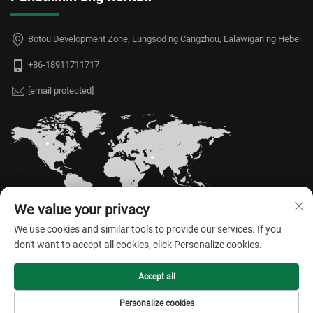
Botou Development Zone, Lungsod ng Cangzhou, Lalawigan ng Hebei
+86-18911711717
[email protected]
We value your privacy
We use cookies and similar tools to provide our services. If you
don't want to accept all cookies, click Personalize cookies.
Copyright © 2026 Hebei Juyou Xinda Greenhouse Facilities Co.,Ltd. Lahat
ng karapatan ay nakareserba. —
Patakaran sa Pagkakapribado
Accept all
Personalize cookies