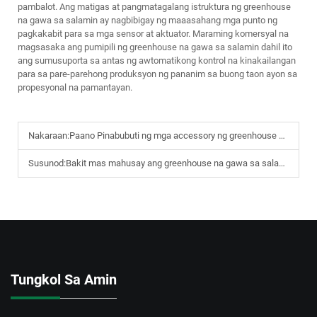
pambalot. Ang matigas at pangmatagalang istruktura ng greenhouse
na gawa sa salamin ay nagbibigay ng maaasahang mga punto ng
pagkakabit para sa mga sensor at aktuator. Maraming komersyal na
magsasaka ang pumipili ng greenhouse na gawa sa salamin dahil ito
ang sumusuporta sa antas ng awtomatikong kontrol na kinakailangan
para sa pare-parehong produksyon ng pananim sa buong taon ayon sa
propesyonal na pamantayan.
Nakaraan:
Paano Pinabubuti ng mga accessory ng greenhouse ang paglago ng mga halaman?
Susunod:
Bakit mas mahusay ang greenhouse na gawa sa salamin para sa pagtatanim sa buong taon?
Tungkol Sa Amin