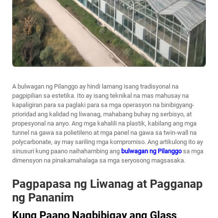
A
bulwagan ng Pilanggo
ay hindi lamang isang tradisyonal na
pagpipilian sa estetika. Ito ay isang teknikal na mas mahusay na
kapaligiran para sa paglaki para sa mga operasyon na binibigyang-
prioridad ang kalidad ng liwanag, mahabang buhay ng serbisyo, at
propesyonal na anyo. Ang mga kahalili na plastik, kabilang ang mga
tunnel na gawa sa polietileno at mga panel na gawa sa twin-wall na
polycarbonate, ay may sariling mga kompromiso. Ang artikulong ito ay
sinusuri kung paano naihahambing ang
bulwagan ng Pilanggo
sa mga
dimensyon na pinakamahalaga sa mga seryosong magsasaka.
Pagpapasa ng Liwanag at Pagganap
ng Pananim
Kung Paano Nagbibigay ang Glass