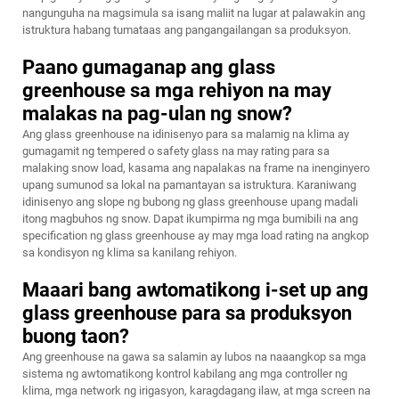
nangunguha na magsimula sa isang maliit na lugar at palawakin ang
istruktura habang tumataas ang pangangailangan sa produksyon.
Paano gumaganap ang glass
greenhouse sa mga rehiyon na may
malakas na pag-ulan ng snow?
Ang glass greenhouse na idinisenyo para sa malamig na klima ay
gumagamit ng tempered o safety glass na may rating para sa
malaking snow load, kasama ang napalakas na frame na inenginyero
upang sumunod sa lokal na pamantayan sa istruktura. Karaniwang
idinisenyo ang slope ng bubong ng glass greenhouse upang madali
itong magbuhos ng snow. Dapat ikumpirma ng mga bumibili na ang
specification ng glass greenhouse ay may mga load rating na angkop
sa kondisyon ng klima sa kanilang rehiyon.
Maaari bang awtomatikong i-set up ang
glass greenhouse para sa produksyon
buong taon?
Ang greenhouse na gawa sa salamin ay lubos na naaangkop sa mga
sistema ng awtomatikong kontrol kabilang ang mga controller ng
klima, mga network ng irigasyon, karagdagang ilaw, at mga screen na