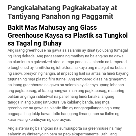
Pangkalahatang Pagkakabatay at
Tantiyang Panahon ng Paggamit
Bakit Mas Mahusay ang Glass
Greenhouse Kaysa sa Plastik sa Tungkol
sa Tagal ng Buhay
Ang isang greenhouse na gawa sa salamin ay itinatayo upang tumagal
ng ilang dekada. Ang pagsasama ng matibay na balangkas na gawa
sa aluminum o galvanized steel at mga panel na salamin na tempered
o toughened ay lumilikha ng istruktura na kaya ang mabigat na beban
ng snow, presyon ng hangin, at impact ng hail sa antas na hindi kayang
tugunan ng mga plastic film tunnel. Ang tempered glass na ginagamit
sa isang greenhouse na gawa sa salamin ay disenyo upang labanan
ang pagkabasag, at kapag nangyari man ang pagkabasag, maaaring
palitan ang mga indibidwal na panel nang hindi kinakailangang
tanggalin ang buong istruktura. Sa kabilang banda, ang mga
greenhouse na gawa sa plastic film ay nangangailangan ng buong
pagpapalit ng takip bawat tatlo hanggang limang taon sa ilalim ng
karaniwang kondisyon ng operasyon.
Ang sistema ng balangkas na sumusuporta sa greenhouse na may
salamin ay dinisenyo rin para sa pagkakapermanente. Dahil ang