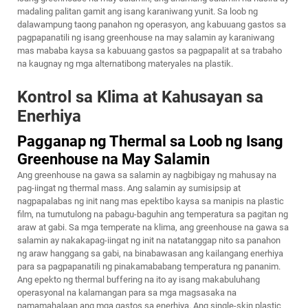
madaling palitan gamit ang isang karaniwang yunit. Sa loob ng
dalawampung taong panahon ng operasyon, ang kabuuang gastos sa
pagpapanatili ng isang greenhouse na may salamin ay karaniwang
mas mababa kaysa sa kabuuang gastos sa pagpapalit at sa trabaho
na kaugnay ng mga alternatibong materyales na plastik.
Kontrol sa Klima at Kahusayan sa
Enerhiya
Pagganap ng Thermal sa Loob ng Isang
Greenhouse na May Salamin
Ang greenhouse na gawa sa salamin ay nagbibigay ng mahusay na
pag-iingat ng thermal mass. Ang salamin ay sumisipsip at
nagpapalabas ng init nang mas epektibo kaysa sa manipis na plastic
film, na tumutulong na pabagu-baguhin ang temperatura sa pagitan ng
araw at gabi. Sa mga temperate na klima, ang greenhouse na gawa sa
salamin ay nakakapag-iingat ng init na natatanggap nito sa panahon
ng araw hanggang sa gabi, na binabawasan ang kailangang enerhiya
para sa pagpapanatili ng pinakamababang temperatura ng pananim.
Ang epekto ng thermal buffering na ito ay isang makabuluhang
operasyonal na kalamangan para sa mga magsasaka na
pamamahalaan ang mga gastos sa enerhiya. Ang single-skin plastic