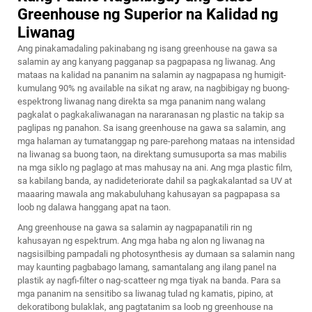
Greenhouse ng Superior na Kalidad ng
Liwanag
Ang pinakamadaling pakinabang ng isang greenhouse na gawa sa
salamin ay ang kanyang pagganap sa pagpapasa ng liwanag. Ang
mataas na kalidad na pananim na salamin ay nagpapasa ng humigit-
kumulang 90% ng available na sikat ng araw, na nagbibigay ng buong-
espektrong liwanag nang direkta sa mga pananim nang walang
pagkalat o pagkakaliwanagan na nararanasan ng plastic na takip sa
paglipas ng panahon. Sa isang greenhouse na gawa sa salamin, ang
mga halaman ay tumatanggap ng pare-parehong mataas na intensidad
na liwanag sa buong taon, na direktang sumusuporta sa mas mabilis
na mga siklo ng paglago at mas mahusay na ani. Ang mga plastic film,
sa kabilang banda, ay nadideteriorate dahil sa pagkakalantad sa UV at
maaaring mawala ang makabuluhang kahusayan sa pagpapasa sa
loob ng dalawa hanggang apat na taon.
Ang greenhouse na gawa sa salamin ay nagpapanatili rin ng
kahusayan ng espektrum. Ang mga haba ng alon ng liwanag na
nagsisilbing pampadali ng photosynthesis ay dumaan sa salamin nang
may kaunting pagbabago lamang, samantalang ang ilang panel na
plastik ay nagfi-filter o nag-scatteer ng mga tiyak na banda. Para sa
mga pananim na sensitibo sa liwanag tulad ng kamatis, pipino, at
dekoratibong bulaklak, ang pagtatanim sa loob ng greenhouse na