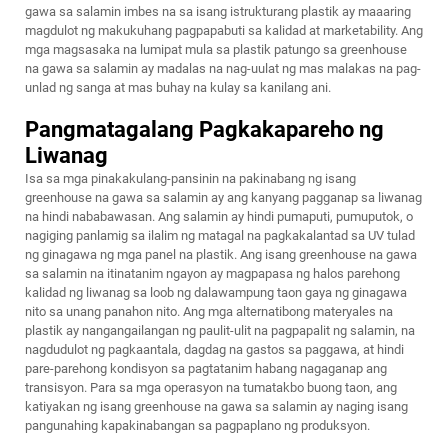
gawa sa salamin imbes na sa isang istrukturang plastik ay maaaring
magdulot ng makukuhang pagpapabuti sa kalidad at marketability. Ang
mga magsasaka na lumipat mula sa plastik patungo sa greenhouse
na gawa sa salamin ay madalas na nag-uulat ng mas malakas na pag-
unlad ng sanga at mas buhay na kulay sa kanilang ani.
Pangmatagalang Pagkakapareho ng
Liwanag
Isa sa mga pinakakulang-pansinin na pakinabang ng isang
greenhouse na gawa sa salamin ay ang kanyang pagganap sa liwanag
na hindi nababawasan. Ang salamin ay hindi pumaputi, pumuputok, o
nagiging panlamig sa ilalim ng matagal na pagkakalantad sa UV tulad
ng ginagawa ng mga panel na plastik. Ang isang greenhouse na gawa
sa salamin na itinatanim ngayon ay magpapasa ng halos parehong
kalidad ng liwanag sa loob ng dalawampung taon gaya ng ginagawa
nito sa unang panahon nito. Ang mga alternatibong materyales na
plastik ay nangangailangan ng paulit-ulit na pagpapalit ng salamin, na
nagdudulot ng pagkaantala, dagdag na gastos sa paggawa, at hindi
pare-parehong kondisyon sa pagtatanim habang nagaganap ang
transisyon. Para sa mga operasyon na tumatakbo buong taon, ang
katiyakan ng isang greenhouse na gawa sa salamin ay naging isang
pangunahing kapakinabangan sa pagpaplano ng produksyon.