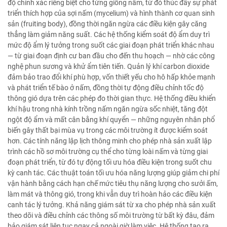
độ chính xác riêng biệt cho từng giống nấm, từ đó thúc đẩy sự phát
triển thích hợp của sợi nấm (mycelium) và hình thành cơ quan sinh
sản (fruiting body), đồng thời ngăn ngừa các điều kiện gây căng
thẳng làm giảm năng suất. Các hệ thống kiểm soát độ ẩm duy trì
mức độ ẩm lý tưởng trong suốt các giai đoạn phát triển khác nhau
— từ giai đoạn định cư ban đầu cho đến thu hoạch — nhờ các công
nghệ phun sương và khử ẩm tiên tiến. Quản lý khí carbon dioxide
đảm bảo trao đổi khí phù hợp, vốn thiết yếu cho hô hấp khỏe mạnh
và phát triển tế bào ở nấm, đồng thời tự động điều chỉnh tốc độ
thông gió dựa trên các phép đo thời gian thực. Hệ thống điều khiển
khí hậu trong nhà kính trồng nấm ngăn ngừa sốc nhiệt, tăng đột
ngột độ ẩm và mất cân bằng khí quyển — những nguyên nhân phổ
biến gây thất bại mùa vụ trong các môi trường ít được kiểm soát
hơn. Các tính năng lập lịch thông minh cho phép nhà sản xuất lập
trình các hồ sơ môi trường cụ thể cho từng loài nấm và từng giai
đoạn phát triển, từ đó tự động tối ưu hóa điều kiện trong suốt chu
kỳ canh tác. Các thuật toán tối ưu hóa năng lượng giúp giảm chi phí
vận hành bằng cách hạn chế mức tiêu thụ năng lượng cho sưởi ấm,
làm mát và thông gió, trong khi vẫn duy trì hoàn hảo các điều kiện
canh tác lý tưởng. Khả năng giám sát từ xa cho phép nhà sản xuất
theo dõi và điều chỉnh các thông số môi trường từ bất kỳ đâu, đảm
bảo giám sát liên tục ngay cả ngoài giờ làm việc. Hệ thống tạo ra