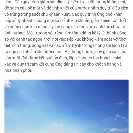
cảm. Các quy trình giám sát định kỳ kiểm tra chất lượng không khí,
độ sạch của bề mặt và độ tinh khiết của nước nhằm duy trì điều kiện
vô trùng trong suốt chu kỳ sản xuất. Các quy trình ứng phó khẩn
cấp xử lý nhanh chóng mọi sự cố nhiễm khuẩn, giảm thiểu tổn thất
và ngăn chặn khả năng lây lan sang các khu vực canh tác chưa bị
ảnh hưởng. Môi trường vô trùng làm tăng đáng kể tỷ lệ thành công
so với canh tác ngoài trời, nơi việc tiếp xúc không kiểm soát với thời
tiết, côn trùng, động vật và các mầm bệnh trong không khí luôn tạo
ra nguy cơ nhiễm khuẩn liên tục. Hệ thống bảo vệ này giúp các nhà
sản xuất đạt được kết quả ổn định, lập kế hoạch thu hoạch chính
xác và duy trì cam kết cung ứng đáng tin cậy cho khách hàng và
nhà phân phối.