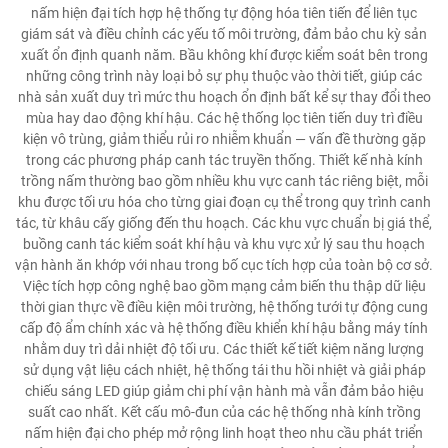
nấm hiện đại tích hợp hệ thống tự động hóa tiên tiến để liên tục
giám sát và điều chỉnh các yếu tố môi trường, đảm bảo chu kỳ sản
xuất ổn định quanh năm. Bầu không khí được kiểm soát bên trong
những công trình này loại bỏ sự phụ thuộc vào thời tiết, giúp các
nhà sản xuất duy trì mức thu hoạch ổn định bất kể sự thay đổi theo
mùa hay dao động khí hậu. Các hệ thống lọc tiên tiến duy trì điều
kiện vô trùng, giảm thiểu rủi ro nhiễm khuẩn — vấn đề thường gặp
trong các phương pháp canh tác truyền thống. Thiết kế nhà kính
trồng nấm thường bao gồm nhiều khu vực canh tác riêng biệt, mỗi
khu được tối ưu hóa cho từng giai đoạn cụ thể trong quy trình canh
tác, từ khâu cấy giống đến thu hoạch. Các khu vực chuẩn bị giá thể,
buồng canh tác kiểm soát khí hậu và khu vực xử lý sau thu hoạch
vận hành ăn khớp với nhau trong bố cục tích hợp của toàn bộ cơ sở.
Việc tích hợp công nghệ bao gồm mạng cảm biến thu thập dữ liệu
thời gian thực về điều kiện môi trường, hệ thống tưới tự động cung
cấp độ ẩm chính xác và hệ thống điều khiển khí hậu bằng máy tính
nhằm duy trì dải nhiệt độ tối ưu. Các thiết kế tiết kiệm năng lượng
sử dụng vật liệu cách nhiệt, hệ thống tái thu hồi nhiệt và giải pháp
chiếu sáng LED giúp giảm chi phí vận hành mà vẫn đảm bảo hiệu
suất cao nhất. Kết cấu mô-đun của các hệ thống nhà kính trồng
nấm hiện đại cho phép mở rộng linh hoạt theo nhu cầu phát triển