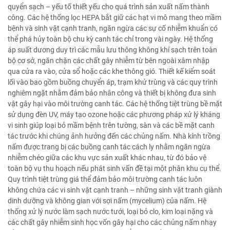
quyển sạch – yếu tố thiết yếu cho quá trình sản xuất nấm thành
công. Các hệ thống lọc HEPA bắt giữ các hạt vi mô mang theo mầm
bệnh và sinh vật cạnh tranh, ngăn ngừa các sự cố nhiễm khuẩn có
thể phá hủy toàn bộ chu kỳ canh tác chỉ trong vài ngày. Hệ thống
áp suất dương duy trì các mẫu lưu thông không khí sạch trên toàn
bộ cơ sở, ngăn chặn các chất gây nhiễm từ bên ngoài xâm nhập
qua cửa ra vào, cửa sổ hoặc các khe thông gió. Thiết kế kiểm soát
lối vào bao gồm buồng chuyển áp, trạm khử trùng và các quy trình
nghiêm ngặt nhằm đảm bảo nhân công và thiết bị không đưa sinh
vật gây hại vào môi trường canh tác. Các hệ thống tiệt trùng bề mặt
sử dụng đèn UV, máy tạo ozone hoặc các phương pháp xử lý kháng
vi sinh giúp loại bỏ mầm bệnh trên tường, sàn và các bề mặt canh
tác trước khi chúng ảnh hưởng đến các chủng nấm. Nhà kính trồng
nấm được trang bị các buồng canh tác cách ly nhằm ngăn ngừa
nhiễm chéo giữa các khu vực sản xuất khác nhau, từ đó bảo vệ
toàn bộ vụ thu hoạch nếu phát sinh vấn đề tại một phân khu cụ thể.
Quy trình tiệt trùng giá thể đảm bảo môi trường canh tác luôn
không chứa các vi sinh vật cạnh tranh – những sinh vật tranh giành
dinh dưỡng và không gian với sợi nấm (mycelium) của nấm. Hệ
thống xử lý nước làm sạch nước tưới, loại bỏ clo, kim loại nặng và
các chất gây nhiễm sinh học vốn gây hại cho các chủng nấm nhạy