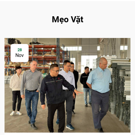
Mẹo Vặt
28
Nov