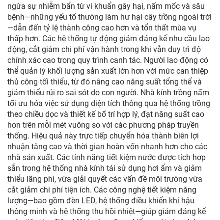
ngừa sự nhiễm bẩn từ vi khuẩn gây hại, nấm mốc và sâu
bệnh—những yếu tố thường làm hư hại cây trồng ngoài trời
—dẫn đến tỷ lệ thành công cao hơn và tổn thất mùa vụ
thấp hơn. Các hệ thống tự động giảm đáng kể nhu cầu lao
động, cắt giảm chi phí vận hành trong khi vẫn duy trì độ
chính xác cao trong quy trình canh tác. Người lao động có
thể quản lý khối lượng sản xuất lớn hơn với mức can thiệp
thủ công tối thiểu, từ đó nâng cao năng suất tổng thể và
giảm thiểu rủi ro sai sót do con người. Nhà kính trồng nấm
tối ưu hóa việc sử dụng diện tích thông qua hệ thống trồng
theo chiều dọc và thiết kế bố trí hợp lý, đạt năng suất cao
hơn trên mỗi mét vuông so với các phương pháp truyền
thống. Hiệu quả này trực tiếp chuyển hóa thành biên lợi
nhuận tăng cao và thời gian hoàn vốn nhanh hơn cho các
nhà sản xuất. Các tính năng tiết kiệm nước được tích hợp
sẵn trong hệ thống nhà kính tái sử dụng hơi ẩm và giảm
thiểu lãng phí, vừa giải quyết các vấn đề môi trường vừa
cắt giảm chi phí tiện ích. Các công nghệ tiết kiệm năng
lượng—bao gồm đèn LED, hệ thống điều khiển khí hậu
thông minh và hệ thống thu hồi nhiệt—giúp giảm đáng kể