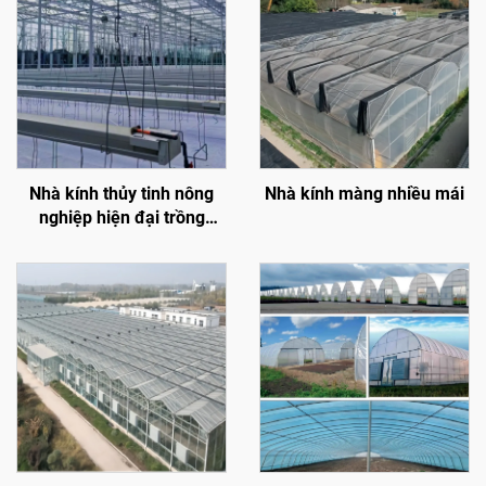
Nhà kính thủy tinh nông
Nhà kính màng nhiều mái
nghiệp hiện đại trồng
hoa/dâu tây/cà chua kèm
hệ thống điều khiển nhiệt
độ/hệ thống che nắng/hệ
thống tưới nước