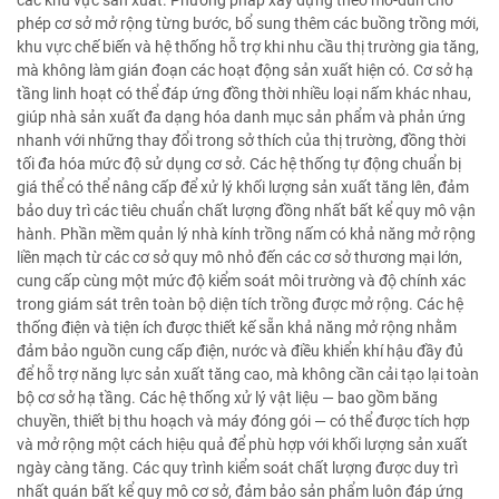
các khu vực sản xuất. Phương pháp xây dựng theo mô-đun cho
phép cơ sở mở rộng từng bước, bổ sung thêm các buồng trồng mới,
khu vực chế biến và hệ thống hỗ trợ khi nhu cầu thị trường gia tăng,
mà không làm gián đoạn các hoạt động sản xuất hiện có. Cơ sở hạ
tầng linh hoạt có thể đáp ứng đồng thời nhiều loại nấm khác nhau,
giúp nhà sản xuất đa dạng hóa danh mục sản phẩm và phản ứng
nhanh với những thay đổi trong sở thích của thị trường, đồng thời
tối đa hóa mức độ sử dụng cơ sở. Các hệ thống tự động chuẩn bị
giá thể có thể nâng cấp để xử lý khối lượng sản xuất tăng lên, đảm
bảo duy trì các tiêu chuẩn chất lượng đồng nhất bất kể quy mô vận
hành. Phần mềm quản lý nhà kính trồng nấm có khả năng mở rộng
liền mạch từ các cơ sở quy mô nhỏ đến các cơ sở thương mại lớn,
cung cấp cùng một mức độ kiểm soát môi trường và độ chính xác
trong giám sát trên toàn bộ diện tích trồng được mở rộng. Các hệ
thống điện và tiện ích được thiết kế sẵn khả năng mở rộng nhằm
đảm bảo nguồn cung cấp điện, nước và điều khiển khí hậu đầy đủ
để hỗ trợ năng lực sản xuất tăng cao, mà không cần cải tạo lại toàn
bộ cơ sở hạ tầng. Các hệ thống xử lý vật liệu — bao gồm băng
chuyền, thiết bị thu hoạch và máy đóng gói — có thể được tích hợp
và mở rộng một cách hiệu quả để phù hợp với khối lượng sản xuất
ngày càng tăng. Các quy trình kiểm soát chất lượng được duy trì
nhất quán bất kể quy mô cơ sở, đảm bảo sản phẩm luôn đáp ứng