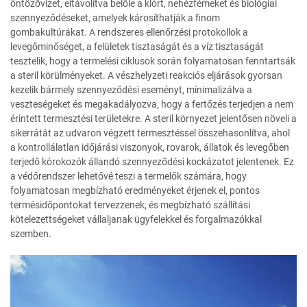
öntözővizet, eltávolítva belőle a klórt, nehézfémeket és biológiai
szennyeződéseket, amelyek károsíthatják a finom
gombakultúrákat. A rendszeres ellenőrzési protokollok a
levegőminőséget, a felületek tisztaságát és a víz tisztaságát
tesztelik, hogy a termelési ciklusok során folyamatosan fenntartsák
a steril körülményeket. A vészhelyzeti reakciós eljárások gyorsan
kezelik bármely szennyeződési eseményt, minimalizálva a
veszteségeket és megakadályozva, hogy a fertőzés terjedjen a nem
érintett termesztési területekre. A steril környezet jelentősen növeli a
sikerrátát az udvaron végzett termesztéssel összehasonlítva, ahol
a kontrollálatlan időjárási viszonyok, rovarok, állatok és levegőben
terjedő kórokozók állandó szennyeződési kockázatot jelentenek. Ez
a védőrendszer lehetővé teszi a termelők számára, hogy
folyamatosan megbízható eredményeket érjenek el, pontos
termésidőpontokat tervezzenek, és megbízható szállítási
kötelezettségeket vállaljanak ügyfelekkel és forgalmazókkal
szemben.