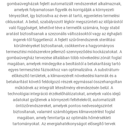
gombaüvegházak fejlett automatizált rendszereket alkalmaznak,
amelyek folyamatosan figyelik és korrigálják a környezeti
tényezőket, így biztosítva az éven át tartó, egyenletes termelési
ciklusokat. A belső, szabályozott légkör megszünteti az időjárástól
való függőséget, lehetővé téve a termelők számára, hogy stabil
aratást biztosítsanak a szezonális változásoktól vagy az éghajlati
ingerek-től függetlenül. A fejlett szűrőrendszerek sterilitási
körülményeket biztosítanak, csökkentve a hagyományos
termesztési módszerekre jellemző szennyeződési kockázatokat. A
gombaüvegház tervezése általában több növekedési zónát foglal
magában, amelyek mindegyike a beoltástól a betakarításig tartó
egyes termesztési fázisokhoz van optimalizálva. A substrátum-
előkészítő területek, a klímavezérelt növekedési kamrák és a
betakarítást követő feldolgozó részek egymással összehangoltan
működnek az integrált létesítmény elrendezésén belül. A
technológiai integráció érzékelőhálózatokat, amelyek valós idejű
adatokat gyűjtenek a környezeti feltételekről, automatizált
öntözőrendszereket, amelyek pontos nedvességszintet
biztosítanak, valamint számítógépes klímavezérlést foglal
magában, amely fenntartja az optimális hőmérsékleti
tartományokat. Az energiahatékonyságot elősegítő tervek