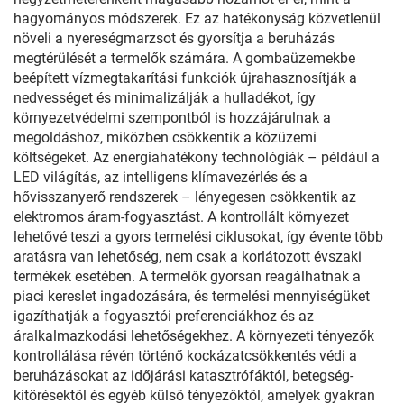
hagyományos módszerek. Ez az hatékonyság közvetlenül
növeli a nyereségmarzsot és gyorsítja a beruházás
megtérülését a termelők számára. A gombaüzemekbe
beépített vízmegtakarítási funkciók újrahasznosítják a
nedvességet és minimalizálják a hulladékot, így
környezetvédelmi szempontból is hozzájárulnak a
megoldáshoz, miközben csökkentik a közüzemi
költségeket. Az energiahatékony technológiák – például a
LED világítás, az intelligens klímavezérlés és a
hővisszanyerő rendszerek – lényegesen csökkentik az
elektromos áram-fogyasztást. A kontrollált környezet
lehetővé teszi a gyors termelési ciklusokat, így évente több
aratásra van lehetőség, nem csak a korlátozott évszaki
termékek esetében. A termelők gyorsan reagálhatnak a
piaci kereslet ingadozására, és termelési mennyiségüket
igazíthatják a fogyasztói preferenciákhoz és az
áralkalmazkodási lehetőségekhez. A környezeti tényezők
kontrollálása révén történő kockázatcsökkentés védi a
beruházásokat az időjárási katasztrófáktól, betegség-
kitörésektől és egyéb külső tényezőktől, amelyek gyakran