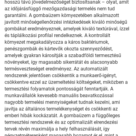
hosszú távú jövedelmezőséget biztosítsanak – olyat, amit
az időjárásfüggő mezőgazdasági termelés nem tud
garantálni. A gombaüzem környezetében alkalmazott
javított minőségellenőrzési intézkedések kiváló minőségű
gombákat eredményeznek, amelyek kiváló textúrával, ízzel
és táplálkozási profilal rendelkeznek. A kontrollált
környezet megakadályozza a káros baktériumok,
penészgombák és kártevők okozta szennyeződést,
amelyek gyakran károsítják a szabadföldi termesztésű
növényeket, így magasabb sikerrátát és alacsonyabb
termésveszteséget eredményez. Az automatizált
rendszerek jelentősen csökkentik a munkaerő-igényt,
csökkentve ezzel az üzemeltetési költségeket, miközben a
termesztési folyamatok pontosságát fenntartják. A
munkavállalók kevesebb manuális beavatkozással
nagyobb termelési mennyiségeket tudnak kezelni, ami
javítja az általános termelékenységet és csökkenti az
emberi hibák kockázatát. A gombaüzem a függőleges
termesztési rendszerek és az optimalizált elrendezési
tervek révén maximálja a hely felhasználását, így
négyzetméterenként magasabb hozamot ér el, mint a