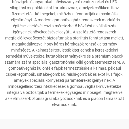
hőszigetelő anyagokat, hővisszanyerő rendszereket és LED
világítási megoldásokat tartalmaznak, amelyek csökkentik az
üzemeltetési költségeket, miközben fenntartják a maximális
teljesítményt. A modern gombaüvegház-rendszerek moduláris
építése lehetővé teszi a méretezhető bővítést a vállalkozás
igényeinek növekedésével együtt. A szellőztető rendszerek
megfelelő levegőcserét biztosítanak a sterilitás fenntartása mellett,
megakadályozva, hogy káros kórokozók rontsák a termény
minőségét. Alkalmazási területeik kiterjednek a kereskedelmi
termelési műveletekre, kutatólétesítményekre és a prémium piacok
számára szánt speciális, gasztronómiai célú gombatermesztésre. A
gombaüvegház különféle fajok termesztésére alkalmas, például
csiperkegombák, sittake-gombák, reishi-gombák és exotikus fajok,
amelyek speciális környezeti paramétereket igényelnek. A
minőségellenőrzési intézkedések a gombaüvegház-műveletekbe
integrálva biztosítják a termékek egységes minőségét, megfelelve
az élelmiszer-biztonsági szabályozásoknak és a piacon támasztott
elvárásoknak.