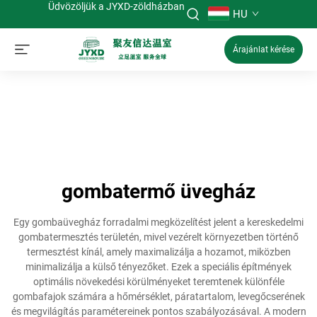
Üdvözöljük a JYXD-zöldházban
HU
Árajánlat kérése
gombatermő üvegház
Egy gombaüvegház forradalmi megközelítést jelent a kereskedelmi
gombatermesztés területén, mivel vezérelt környezetben történő
termesztést kínál, amely maximalizálja a hozamot, miközben
minimalizálja a külső tényezőket. Ezek a speciális építmények
optimális növekedési körülményeket teremtenek különféle
gombafajok számára a hőmérséklet, páratartalom, levegőcserének
és megvilágítás paramétereinek pontos szabályozásával. A modern