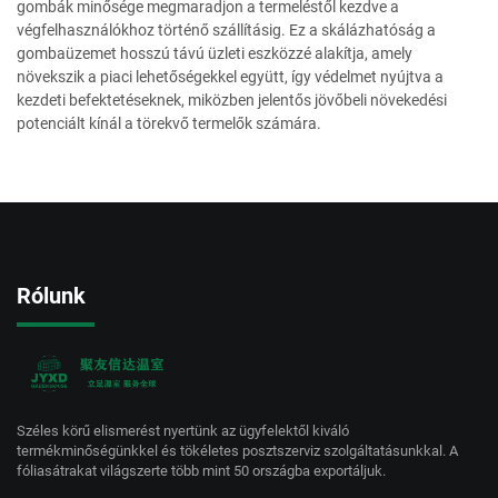
gombák minősége megmaradjon a termeléstől kezdve a
végfelhasználókhoz történő szállításig. Ez a skálázhatóság a
gombaüzemet hosszú távú üzleti eszközzé alakítja, amely
növekszik a piaci lehetőségekkel együtt, így védelmet nyújtva a
kezdeti befektetéseknek, miközben jelentős jövőbeli növekedési
potenciált kínál a törekvő termelők számára.
Rólunk
Széles körű elismerést nyertünk az ügyfelektől kiváló
termékminőségünkkel és tökéletes posztszerviz szolgáltatásunkkal. A
fóliasátrakat világszerte több mint 50 országba exportáljuk.