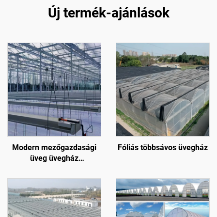
Új termék-ajánlások
Modern mezőgazdasági
Fóliás többsávos üvegház
üveg üvegház
virágokhoz/eperhez/paradicsomhoz
hőmérsékletszabályozó
rendszerrel/árnyékoló
rendszerrel/
öntözőrendszerrel