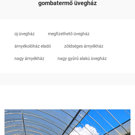
gombatermő üvegház
új üvegház
megfizethető üvegház
árnyékolóház eladó
zöldséges árnyékház
nagy árnyékház
nagy gyűrű alakú üvegház