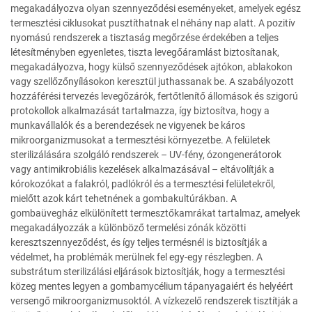
megakadályozva olyan szennyeződési eseményeket, amelyek egész
termesztési ciklusokat pusztíthatnak el néhány nap alatt. A pozitív
nyomású rendszerek a tisztaság megőrzése érdekében a teljes
létesítményben egyenletes, tiszta levegőáramlást biztosítanak,
megakadályozva, hogy külső szennyeződések ajtókon, ablakokon
vagy szellőzőnyílásokon keresztül juthassanak be. A szabályozott
hozzáférési tervezés levegőzárók, fertőtlenítő állomások és szigorú
protokollok alkalmazását tartalmazza, így biztosítva, hogy a
munkavállalók és a berendezések ne vigyenek be káros
mikroorganizmusokat a termesztési környezetbe. A felületek
sterilizálására szolgáló rendszerek – UV-fény, ózongenerátorok
vagy antimikrobiális kezelések alkalmazásával – eltávolítják a
kórokozókat a falakról, padlókról és a termesztési felületekről,
mielőtt azok kárt tehetnének a gombakultúrákban. A
gombaüvegház elkülönített termesztőkamrákat tartalmaz, amelyek
megakadályozzák a különböző termelési zónák közötti
keresztszennyeződést, és így teljes termésnél is biztosítják a
védelmet, ha problémák merülnek fel egy-egy részlegben. A
substrátum sterilizálási eljárások biztosítják, hogy a termesztési
közeg mentes legyen a gombamycélium tápanyagaiért és helyéért
versengő mikroorganizmusoktól. A vízkezelő rendszerek tisztítják a