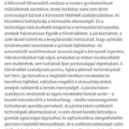
A kifinomult klímavezérlő rendszer a modern gombakertészet
működésének sarokköve, amely korábban soha nem látott
pontosságot biztosít a környezeti feltételek szabályozásában, és
közvetlenül befolyásolja a termesztés sikerességét. Ez a
technológia több érzékelőt integrál be a termesztési környezetbe,
amelyek folyamatosan figyelik a hőmérsékletet, a páratartalmat, a
szén-dioxid-szintet és a levegőáramlás mintázatait, hogy optimális
körülményeket teremtsenek a gombák fejlődéséhez. Az
automatizált vezérlőrendszer azonnal reagál a környezeti ingerekre,
mikrokorrekciókat hajt végre, amelyeket az emberi munkavállalók
sem észlelnének, sem tudnának ilyen pontossággal végrehajtani. A
hőmérséklet-szabályozás pontos, fajtára jellemző tartományokat
tart fenn, így biztosítva a megfelelő micélium-növekedést és
termőtest-fejlődést, miközben megelőzi a stresszhelyzeteket,
amelyek csökkentik a termés mennyiségét. A páratartalom-
szabályozó rendszerek az egyes növekedési fázisok során – a
kezdeti kolonizációtól a betakarításig – ideális nedvességszintet
biztosítanak speciális permetező- és páratartalom-csökkentő
technológiák alkalmazásával. A szén-dioxid-kezelés biztosítja a
gombák egészséges légzéséhez és sejtfunkcióihoz elengedhetetlen
gázcsere megfelelő lebonyolítását, és a szellőzési sebességet valós