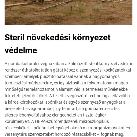
Steril növekedési környezet
védelme
A gombakultúrák üvegházában alkalmazott steril környezetvédelmi
rendszer áthatolhatatlan gátat képez a szennyezési kockázatokkal
szemben, amelyek pusztító hatással vannak a hagyományos
termesztési módszerekre, és így biztosítja a folyamatosan magas
minőségű terméshozamot, valamint védi a termelési műveletekbe
fektetett jelentős tőkét. A fejlett levegőszűrő technológia eltávolítja
a káros kórokozókat, spórákat és egyéb szennyező anyagokat a
bevezetett levegőáramból, így fenntartja a gombatermesztés
sikeres lebonyolításához elengedhetetlen tiszta légkör
körülményeit. A HEPA-szűrőrendszerek mikroszkopikus
részecskéket – például betegséget okozó mikroorganizmusokat és
versenytárs szervezeteket hordozó részecskéket – fognak meg,