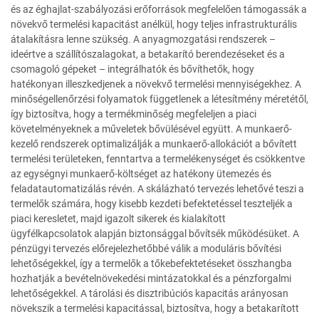
és az éghajlat-szabályozási erőforrások megfelelően támogassák a
növekvő termelési kapacitást anélkül, hogy teljes infrastrukturális
átalakításra lenne szükség. A anyagmozgatási rendszerek –
ideértve a szállítószalagokat, a betakarító berendezéseket és a
csomagoló gépeket – integrálhatók és bővíthetők, hogy
hatékonyan illeszkedjenek a növekvő termelési mennyiségekhez. A
minőségellenőrzési folyamatok függetlenek a létesítmény méretétől,
így biztosítva, hogy a termékminőség megfeleljen a piaci
követelményeknek a műveletek bővülésével együtt. A munkaerő-
kezelő rendszerek optimalizálják a munkaerő-allokációt a bővített
termelési területeken, fenntartva a termelékenységet és csökkentve
az egységnyi munkaerő-költséget az hatékony ütemezés és
feladatautomatizálás révén. A skálázható tervezés lehetővé teszi a
termelők számára, hogy kisebb kezdeti befektetéssel teszteljék a
piaci keresletet, majd igazolt sikerek és kialakított
ügyfélkapcsolatok alapján biztonsággal bővítsék működésüket. A
pénzügyi tervezés előrejelezhetőbbé válik a moduláris bővítési
lehetőségekkel, így a termelők a tőkebefektetéseket összhangba
hozhatják a bevételnövekedési mintázatokkal és a pénzforgalmi
lehetőségekkel. A tárolási és disztribúciós kapacitás arányosan
növekszik a termelési kapacitással, biztosítva, hogy a betakarított