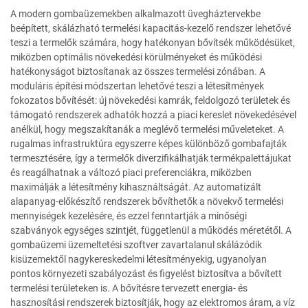
A modern gombaüzemekben alkalmazott üvegháztervekbe
beépített, skálázható termelési kapacitás-kezelő rendszer lehetővé
teszi a termelők számára, hogy hatékonyan bővítsék működésüket,
miközben optimális növekedési körülményeket és működési
hatékonyságot biztosítanak az összes termelési zónában. A
moduláris építési módszertan lehetővé teszi a létesítmények
fokozatos bővítését: új növekedési kamrák, feldolgozó területek és
támogató rendszerek adhatók hozzá a piaci kereslet növekedésével
anélkül, hogy megszakítanák a meglévő termelési műveleteket. A
rugalmas infrastruktúra egyszerre képes különböző gombafajták
termesztésére, így a termelők diverzifikálhatják termékpalettájukat
és reagálhatnak a változó piaci preferenciákra, miközben
maximálják a létesítmény kihasználtságát. Az automatizált
alapanyag-előkészítő rendszerek bővíthetők a növekvő termelési
mennyiségek kezelésére, és ezzel fenntartják a minőségi
szabványok egységes szintjét, függetlenül a működés méretétől. A
gombaüzemi üzemeltetési szoftver zavartalanul skálázódik
kisüzemektől nagykereskedelmi létesítményekig, ugyanolyan
pontos környezeti szabályozást és figyelést biztosítva a bővített
termelési területeken is. A bővítésre tervezett energia- és
hasznosítási rendszerek biztosítják, hogy az elektromos áram, a víz