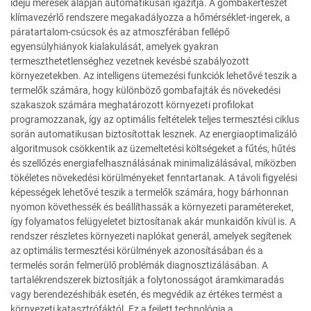
idejű mérések alapján automatikusan igazítja. A gombakertészet
klímavezérlő rendszere megakadályozza a hőmérséklet-ingerek, a
páratartalom-csúcsok és az atmoszférában fellépő
egyensúlyhiányok kialakulását, amelyek gyakran
termeszthetetlenséghez vezetnek kevésbé szabályozott
környezetekben. Az intelligens ütemezési funkciók lehetővé teszik a
termelők számára, hogy különböző gombafajták és növekedési
szakaszok számára meghatározott környezeti profilokat
programozzanak, így az optimális feltételek teljes termesztési ciklus
során automatikusan biztosítottak lesznek. Az energiaoptimalizáló
algoritmusok csökkentik az üzemeltetési költségeket a fűtés, hűtés
és szellőzés energiafelhasználásának minimalizálásával, miközben
tökéletes növekedési körülményeket fenntartanak. A távoli figyelési
képességek lehetővé teszik a termelők számára, hogy bárhonnan
nyomon követhessék és beállíthassák a környezeti paramétereket,
így folyamatos felügyeletet biztosítanak akár munkaidőn kívül is. A
rendszer részletes környezeti naplókat generál, amelyek segítenek
az optimális termesztési körülmények azonosításában és a
termelés során felmerülő problémák diagnosztizálásában. A
tartalékrendszerek biztosítják a folytonosságot áramkimaradás
vagy berendezéshibák esetén, és megvédik az értékes termést a
környezeti katasztrófáktól. Ez a fejlett technológia a