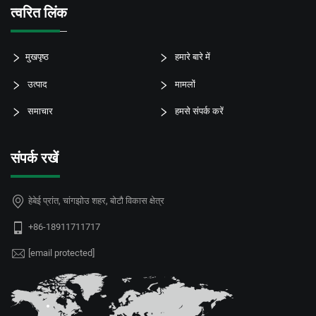
त्वरित लिंक
मुखपृष्ठ
हमारे बारे में
उत्पाद
मामलों
समाचार
हमसे संपर्क करें
संपर्क रखें
हेबेई प्रांत, चांगझोउ शहर, बोटौ विकास क्षेत्र
+86-18911711717
[email protected]