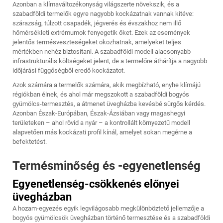
Azonban a klímaváltozékonyság világszerte növekszik, és a
szabadföldi termelők egyre nagyobb kockázatnak vannak kitéve:
szárazság, túlzott csapadék, jégverés és évszakhoz nem illő
hőmérsékleti extrémumok fenyegetik őket. Ezek az események
jelentős termésveszteségeket okozhatnak, amelyeket teljes
mértékben nehéz biztosítani. A szabadföldi modell alacsonyabb
infrastrukturális költségeket jelent, de a termelőre áthárítja a nagyobb
időjárási függőségből eredő kockázatot.
Azok számára a termelők számára, akik megbízható, enyhe klímájú
régiókban élnek, és ahol már megszokott a szabadföldi bogyós
gyümölcs-termesztés, a átmenet üvegházba kevésbé sürgős kérdés.
Azonban Észak-Európában, Észak-Ázsiában vagy magashegyi
területeken – ahol rövid a nyár – a kontrollált környezetű modell
alapvetően más kockázati profil kínál, amelyet sokan megérne a
befektetést.
Termésminőség és -egyenetlenség
Egyenetlenség-csökkenés előnyei
üvegházban
A hozam-egyezés egyik legvilágosabb megkülönböztető jellemzője a
bogyós gyümölcsök üvegházban történő termesztése és a szabadföldi