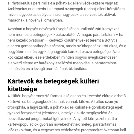
a Phytoseiulus persimilis-t a pókatkák elleni védekezésre vagy az
Amblyseius cucumeris-t a trópusi szúnyogok (thrips) elleni irányításra,
mivel nagyobb az esélye annak, hogy ezek a szervezetek aktívak
maradnak a növényállományban.
Azonban a bogyós növények üvegházában uralkodó zárt környezet
nem mentes a betegségek kockázatától. A magas páratartalom – ha
nem kezelik óvatosan – kedvező körülményeket teremt a Botrytis
cinerea gombapathogén számára, amely szürkepenész-kórt okoz, és a
bogyótermesztés egyik legnagyobb károkat okozó betegsége. Az e
kockázat elkerülése érdekében minden bogyós üvegházrendszer
alapvető eleme az hatékony szellőzési megoldás, a páratartalom-
ellenőrzés és a levegő áramlásának biztosítása.
Kártevők és betegségek kültéri
kitettsége
A kültéri bogyótermesztő farmok szélesebb és kevésbé előrejelezhető
kártevő- és betegségkockázatnak vannak kitéve. A foltos szárnyú
drosophila, a lágyszárúk, a pókatkák és különféle gombabetegségek
gyakori fenyegetést jelentenek, amelyek aktív megfigyelést és
beavatkozási programokat igényelnek. A nyitott környezet miatt a
kártevőpopulációk gyorsan növekedhetnek meleg, páratartalmas
időszakokban, és a vegyszeres védekezési programokat óvatosan kell