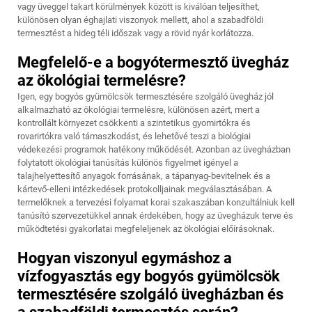
vagy üveggel takart körülmények között is kiválóan teljesíthet,
különösen olyan éghajlati viszonyok mellett, ahol a szabadföldi
termesztést a hideg téli időszak vagy a rövid nyár korlátozza.
Megfelelő-e a bogyótermesztő üvegház
az ökológiai termelésre?
Igen, egy bogyós gyümölcsök termesztésére szolgáló üvegház jól
alkalmazható az ökológiai termelésre, különösen azért, mert a
kontrollált környezet csökkenti a szintetikus gyomirtókra és
rovarirtókra való támaszkodást, és lehetővé teszi a biológiai
védekezési programok hatékony működését. Azonban az üvegházban
folytatott ökológiai tanúsítás különös figyelmet igényel a
talajhelyettesítő anyagok forrásának, a tápanyag-bevitelnek és a
kártevő-elleni intézkedések protokolljainak megválasztásában. A
termelőknek a tervezési folyamat korai szakaszában konzultálniuk kell
tanúsító szervezetükkel annak érdekében, hogy az üvegházuk terve és
működtetési gyakorlatai megfeleljenek az ökológiai előírásoknak.
Hogyan viszonyul egymáshoz a
vízfogyasztás egy bogyós gyümölcsök
termesztésére szolgáló üvegházban és