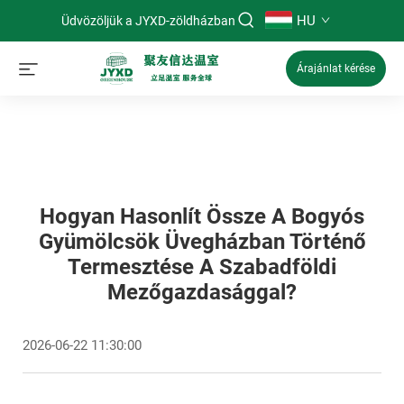
HU
Üdvözöljük a JYXD-zöldházban
Árajánlat kérése
Hogyan Hasonlít Össze A Bogyós
Gyümölcsök Üvegházban Történő
Termesztése A Szabadföldi
Mezőgazdasággal?
2026-06-22 11:30:00