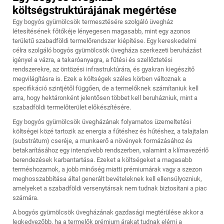
költségstruktúrájának megértése
Egy bogyós gyümölcsök termesztésére szolgáló üvegház
létesítésének főtőkéje lényegesen magasabb, mint egy azonos
területű szabadföldi termelőrendszer kiépítése. Egy kereskedelmi
célra szolgáló bogyós gyümölcsök üvegháza szerkezeti beruházást
igényel a vázra, a takaróanyagra, a fűtési és szellőztetési
rendszerekre, az öntözési infrastruktúrára, és gyakran kiegészítő
megvilágításra is. Ezek a költségek széles körben változnak a
specifikáció szintjétől függően, de a termelőknek számítaniuk kell
arra, hogy hektáronként jelentősen többet kell beruházniuk, mint a
szabadföldi termelőterület előkészítésére.
Egy bogyós gyümölcsök üvegházának folyamatos üzemeltetési
költségei közé tartozik az energia a fűtéshez és hűtéshez, a talajtalan
(substrátum) cseréje, a munkaerő a növények formázásához és
betakarításához egy intenzívebb rendszerben, valamint a klímavezérlő
berendezések karbantartása. Ezeket a költségeket a magasabb
terméshozamok, a jobb minőség miatti prémiumárak vagy a szezon
meghosszabbítása által generált bevételeknek kell ellensúlyozniuk,
amelyeket a szabadföldi versenytársak nem tudnak biztosítani a piac
számára.
A bogyós gyümölcsök üvegházának gazdasági megtérülése akkor a
legkedvezőbb, ha a termelők prémium árakat tudnak elérni a