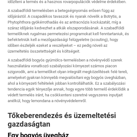
időzíteni a termés és a hasznos rovarpopulációk védelme érdekében.
A szabadföldi termelésben a betegségnyomás erősen függ az
időjárástól. A csapadékos tavaszok és nyarak növelik a Botrytis, a
Phytophthora gyökérrothadás és az antracnózis kockázatát, míg a
száraz időjárás kedvezhet a atkák elszaporodásának. A szabadföldi
termelőknek rugalmas permetezési programokat kell fenntartaniuk, és
befektetniük kell a mezőgazdasági felügyeletre (scouting), hogy
időben észleljék ezeket a veszélyeket – ez pedig növeli az
üzemeltetés összetettségét és költségeit.
A szabadföldi bogyós gyümölcs-termelésben a növényvédő szerek
használatára vonatkozó szabályozási környezet számos piacon
szigorodik, ami a termelőket olyan integrált megközelítések felé tereli,
amelyeket gyakran könnyebb megvalósítani egy bogyós üvegházban,
ahol a környezeti feltételek jobban kontrollálhatók. Ez a szabályozási
tendencia egyik tényezője annak, hogy egyre több termelő érdeklődik a
védett termelés iránt, ha csökkenteni szeretné vegyszeres inputjait
anélkül, hogy lemondana a növényvédelemről.
Tőkeberendezés és üzemeltetési
gazdaságtan
Egy bogyós üvegház