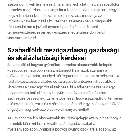
szezongon kívüli termelésért, ha a helyi éghajlat miatt a szabadföldi
termelés megbízhatatlan, vagy ha a földárak olyan magasak, hogy a
négyzetméterenkénti hozam maximalizálása indokolja az
infrastruktúra beruházását. Ezekben az esetekben a magasabb
tőkeberuházás a javított nyereségesség és a csökkent
termésveszteség révén egy ésszerű megtérülési időn belül
visszatermelhető.
Szabadföldi mezőgazdaság gazdasági
és skálázhatósági kérdései
A szabadföldi bogyós gyümölcs-termelés alacsonyabb belépési
küszöböt és nagyobb skálázhatóságot kínál azok számára a
műveletek számára, amelyek térfogatorientált piacokra céloznak. A
föld előkészítése, a ültetés és az alapvető öntözési infrastruktúra
létrehozása csak egy tört részét teszi ki a tőkeberuházásnak egy
ugyanakkora területű bogyós gyümölcs-üvegház építéséhez
szükséges összegnek. Ez lehetővé teszi, hogy a szabadföldi termelés
szélesebb körű termelők számára is elérhető legyen, és gyors bővítést
engedjen meg kedvező piaci körülmények mellett.
Az udvari termelés alacsonyabb fix költségalapja azt is jelenti, hogy a
termelők könnyebben elviselik az ár-ingadozásokat a
nyersanyagpiacon. Amikor a bogyós gyümölcsök ára alacsony, az