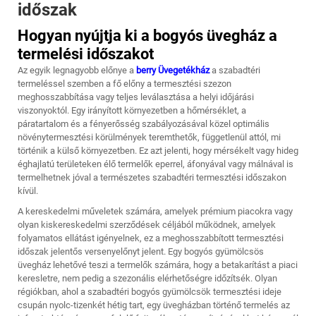
időszak
Hogyan nyújtja ki a bogyós üvegház a
termelési időszakot
Az egyik legnagyobb előnye a
berry Üvegetékház
a szabadtéri
termeléssel szemben a fő előny a termesztési szezon
meghosszabbítása vagy teljes leválasztása a helyi időjárási
viszonyoktól. Egy irányított környezetben a hőmérséklet, a
páratartalom és a fényerősség szabályozásával közel optimális
növénytermesztési körülmények teremthetők, függetlenül attól, mi
történik a külső környezetben. Ez azt jelenti, hogy mérsékelt vagy hideg
éghajlatú területeken élő termelők eperrel, áfonyával vagy málnával is
termelhetnek jóval a természetes szabadtéri termesztési időszakon
kívül.
A kereskedelmi műveletek számára, amelyek prémium piacokra vagy
olyan kiskereskedelmi szerződések céljából működnek, amelyek
folyamatos ellátást igényelnek, ez a meghosszabbított termesztési
időszak jelentős versenyelőnyt jelent. Egy bogyós gyümölcsös
üvegház lehetővé teszi a termelők számára, hogy a betakarítást a piaci
keresletre, nem pedig a szezonális elérhetőségre időzítsék. Olyan
régiókban, ahol a szabadtéri bogyós gyümölcsök termesztési ideje
csupán nyolc-tizenkét hétig tart, egy üvegházban történő termelés az