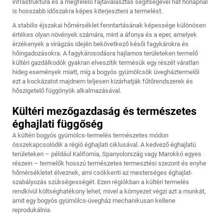
infrastruktúra és a megfelelő fajtaválasztás segítségével hat hónapnál
is hosszabb időszakra képes kiterjeszteni a termelést.
A stabilis éjszakai hőmérséklet fenntartásának képessége különösen
értékes olyan növények számára, mint a áfonya és a eper, amelyek
érzékenyek a virágzás idején bekövetkező késői fagykárokra és
hőingadozásokra. A fagykárosodásra hajlamos területeken termelő
kültéri gazdálkodók gyakran elveszítik termésük egy részét váratlan
hideg események miatt, míg a bogyós gyümölcsök üvegháztermelői
ezt a kockázatot majdnem teljesen kizárhatják fűtőrendszerek és
hőszigetelő függönyök alkalmazásával.
Kültéri mezőgazdaság és természetes
éghajlati függőség
A kültéri bogyós gyümölcs-termelés természetes módon
összekapcsolódik a régió éghajlati ciklusával. A kedvező éghajlatú
területeken – például Kalifornia, Spanyolország vagy Marokkó egyes
részein – termelők hosszú természetes termesztési szezont és enyhe
hőmérsékletet élveznek, ami csökkenti az mesterséges éghajlat-
szabályozás szükségességét. Ezen régiókban a kültéri termelés
rendkívül költséghatékony lehet, mivel a környezet végzi azt a munkát,
amit egy bogyós gyümölcs-üvegház mechanikusan kellene
reprodukálnia.