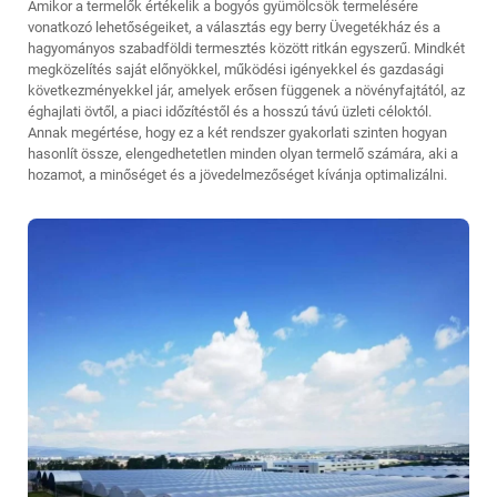
Amikor a termelők értékelik a bogyós gyümölcsök termelésére
vonatkozó lehetőségeiket, a választás egy
berry Üvegetékház
és a
hagyományos szabadföldi termesztés között ritkán egyszerű. Mindkét
megközelítés saját előnyökkel, működési igényekkel és gazdasági
következményekkel jár, amelyek erősen függenek a növényfajtától, az
éghajlati övtől, a piaci időzítéstől és a hosszú távú üzleti céloktól.
Annak megértése, hogy ez a két rendszer gyakorlati szinten hogyan
hasonlít össze, elengedhetetlen minden olyan termelő számára, aki a
hozamot, a minőséget és a jövedelmezőséget kívánja optimalizálni.