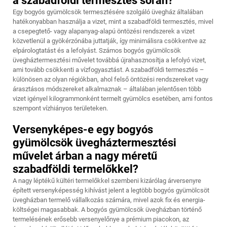
a szabadföldi termesztés során?
Egy bogyós gyümölcsök termesztésére szolgáló üvegház általában
hatékonyabban használja a vizet, mint a szabadföldi termesztés, mivel
a csepegtető- vagy alapanyag-alapú öntözési rendszerek a vizet
közvetlenül a gyökérzónába juttatják, így minimálisra csökkentve az
elpárologtatást és a lefolyást. Számos bogyós gyümölcsök
üvegháztermesztési művelet továbbá újrahasznosítja a lefolyó vizet,
ami tovább csökkenti a vízfogyasztást. A szabadföldi termesztés –
különösen az olyan régiókban, ahol felső öntözési rendszereket vagy
árasztásos módszereket alkalmaznak – általában jelentősen több
vizet igényel kilogrammonként termelt gyümölcs esetében, ami fontos
szempont vízhiányos területeken.
Versenyképes-e egy bogyós
gyümölcsök üvegháztermesztési
művelet árban a nagy méretű
szabadföldi termelőkkel?
A nagy léptékű kültéri termelőkkel szembeni kizárólag árversenyre
épített versenyképesség kihívást jelent a legtöbb bogyós gyümölcsöt
üvegházban termelő vállalkozás számára, mivel azok fix és energia-
költségei magasabbak. A bogyós gyümölcsök üvegházban történő
termelésének erősebb versenyelőnye a prémium piacokon, az