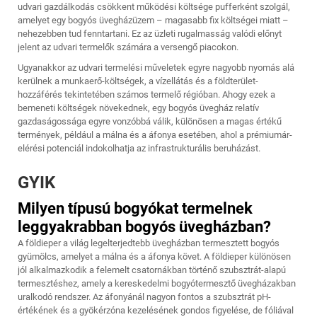
udvari gazdálkodás csökkent működési költsége pufferként szolgál,
amelyet egy bogyós üvegházüzem – magasabb fix költségei miatt –
nehezebben tud fenntartani. Ez az üzleti rugalmasság valódi előnyt
jelent az udvari termelők számára a versengő piacokon.
Ugyanakkor az udvari termelési műveletek egyre nagyobb nyomás alá
kerülnek a munkaerő-költségek, a vízellátás és a földterület-
hozzáférés tekintetében számos termelő régióban. Ahogy ezek a
bemeneti költségek növekednek, egy bogyós üvegház relatív
gazdaságossága egyre vonzóbbá válik, különösen a magas értékű
termények, például a málna és a áfonya esetében, ahol a prémiumár-
elérési potenciál indokolhatja az infrastrukturális beruházást.
GYIK
Milyen típusú bogyókat termelnek
leggyakrabban bogyós üvegházban?
A földieper a világ legelterjedtebb üvegházban termesztett bogyós
gyümölcs, amelyet a málna és a áfonya követ. A földieper különösen
jól alkalmazkodik a felemelt csatornákban történő szubsztrát-alapú
termesztéshez, amely a kereskedelmi bogyótermesztő üvegházakban
uralkodó rendszer. Az áfonyánál nagyon fontos a szubsztrát pH-
értékének és a gyökérzóna kezelésének gondos figyelése, de fóliával