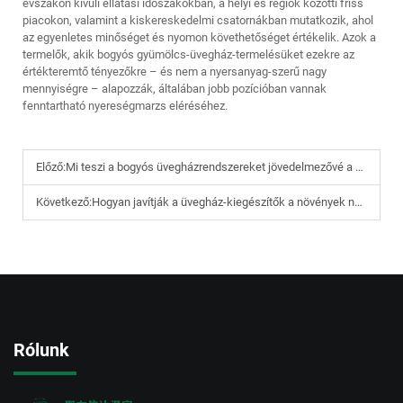
évszakon kívüli ellátási időszakokban, a helyi és régiók közötti friss
piacokon, valamint a kiskereskedelmi csatornákban mutatkozik, ahol
az egyenletes minőséget és nyomon követhetőséget értékelik. Azok a
termelők, akik bogyós gyümölcs-üvegház-termelésüket ezekre az
értékteremtő tényezőkre – és nem a nyersanyag-szerű nagy
mennyiségre – alapozzák, általában jobb pozícióban vannak
fenntartható nyereségmarzs eléréséhez.
Előző:
Mi teszi a bogyós üvegházrendszereket jövedelmezővé a gazdák számára?
Következő:
Hogyan javítják a üvegház-kiegészítők a növények növekedését?
Rólunk