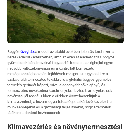
Bogyós
üvegház
a modell az utóbbi években jelentős teret nyert a
kereskedelmi kertészetben, amit az éven át elérhető friss bogyós
gyümölcsök iránti növekvő fogyasztói kereslet, az éghajlat egyre
nagyobb változékonysága és a kontrollált környezetű
mezőgazdaságban elért fejlődések mozgattak. Ugyanakkor a
szabadföldi termesztés továbbra is a globális bogyós gyümölcs-
termelés gerincét képezi, mivel alacsonyabb tőkeigényű, és
természetes növekedési körülményeket biztosít, amelyekre sok
növényfaj jól reagál. Ebben a cikkben összehasonlítjuk a
klímavezérlést, a hozam-egyenletességet, a kártevő-kezelést, a
munkaerő-igényt és a gazdasági teljesítményt, hogy a termelők
tájékozott döntést hozhassanak.
Klímavezérlés és növénytermesztési