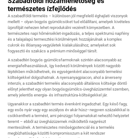
Szabadföldi hozamlehetőség és
természetes ízfejlődés
A szabadföldi termelés – különösen jól megfelelő éghajlati viszonyok
mellett – olyan bogyós gyümölcsöket tud előállítani, amelyek kivételes
ízprofilját nehezen lehet reprodukálni vezérelt környezetben. A
természetes napi hőmérséklet-ingadozás, a teljes spektrumú napfény
és a talajalapú termesztési körülmények hozzájárulnak a komplex
cukrok és illóanyag-vegyületek kialakulásához, amelyeket sok
fogyasztó és szakács a prémium minőséggel társít.
A szabadtéri bogyós gyümölcsfarmoknak szintén alacsonyabb az
energiafelhasználásuk, így kedvező körülmények között nagyobb
léptékben működhetnek, és egységenként alacsonyabb termelési
költségekkel dolgozhatnak. A nyersanyagpiacon, ahol a árverseny
intenzív, a szabadtéri termelés alacsonyabb általános költsége döntő
előnyt jelenthet egy olyan bogyósgyümölcs-üvegházüzemtel szemben,
amely jelentős energia- és infrastruktúra-költségekkel jár.
Ugyanakkor a szabadtéri termés évenként ingadozhat. Egy késő fagy,
egy esős nyár vagy egy aszályos év akár húsz–negyven százalékkal is
csökkentheti a termést, ami pénzügyi folyamatokat nehezítő helyzetet
teremt – ebből az üvegházüzemek működtetői nagyrészt
mentesülnek. A természetes minőségpotenciál és a termelés
megbízhatósága közötti kompromisszum a két rendszer