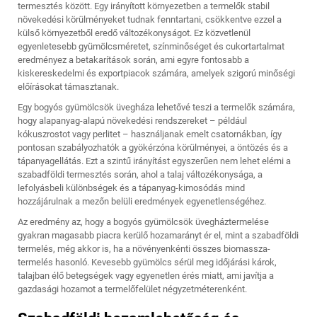
termesztés között. Egy irányított környezetben a termelők stabil
növekedési körülményeket tudnak fenntartani, csökkentve ezzel a
külső környezetből eredő változékonyságot. Ez közvetlenül
egyenletesebb gyümölcsméretet, színminőséget és cukortartalmat
eredményez a betakarítások során, ami egyre fontosabb a
kiskereskedelmi és exportpiacok számára, amelyek szigorú minőségi
előírásokat támasztanak.
Egy bogyós gyümölcsök üvegháza lehetővé teszi a termelők számára,
hogy alapanyag-alapú növekedési rendszereket – például
kókuszrostot vagy perlitet – használjanak emelt csatornákban, így
pontosan szabályozhatók a gyökérzóna körülményei, a öntözés és a
tápanyagellátás. Ezt a szintű irányítást egyszerűen nem lehet elérni a
szabadföldi termesztés során, ahol a talaj változékonysága, a
lefolyásbeli különbségek és a tápanyag-kimosódás mind
hozzájárulnak a mezőn belüli eredmények egyenetlenségéhez.
Az eredmény az, hogy a bogyós gyümölcsök üvegháztermelése
gyakran magasabb piacra kerülő hozamarányt ér el, mint a szabadföldi
termelés, még akkor is, ha a növényenkénti összes biomassza-
termelés hasonló. Kevesebb gyümölcs sérül meg időjárási károk,
talajban élő betegségek vagy egyenetlen érés miatt, ami javítja a
gazdasági hozamot a termelőfelület négyzetméterenként.