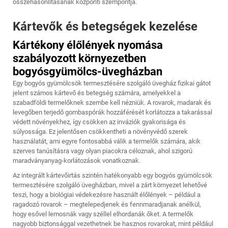
összehasonlításának központi szempontja.
Kártevők és betegségek kezelése
Kártékony élőlények nyomása
szabályozott környezetben
bogyósgyümölcs-üvegházban
Egy bogyós gyümölcsök termesztésére szolgáló üvegház fizikai gátot
jelent számos kártevő és betegség számára, amelyekkel a
szabadföldi termelőknek szembe kell nézniük. A rovarok, madarak és
levegőben terjedő gombaspórák hozzáférését korlátozza a takarással
védett növényekhez, így csökken az inváziók gyakorisága és
súlyossága. Ez jelentősen csökkentheti a növényvédő szerek
használatát, ami egyre fontosabbá válik a termelők számára, akik
szerves tanúsításra vagy olyan piacokra céloznak, ahol szigorú
maradványanyag-korlátozások vonatkoznak.
Az integrált kártevőirtás szintén hatékonyabb egy bogyós gyümölcsök
termesztésére szolgáló üvegházban, mivel a zárt környezet lehetővé
teszi, hogy a biológiai védekezésre használt élőlények – például a
ragadozó rovarok – megtelepedjenek és fennmaradjanak anélkül,
hogy esővel lemosnák vagy széllel elhordanák őket. A termelők
nagyobb biztonsággal vezethetnek be hasznos rovarokat, mint például