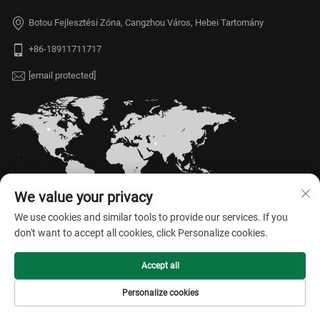
Botou Fejlesztési Zóna, Cangzhou Város, Hebei Tartomány
+86-18911711717
[email protected]
We value your privacy
We use cookies and similar tools to provide our services. If you
don't want to accept all cookies, click Personalize cookies.
Szerzői jog © 2026 Hebei Juyou Xinda Greenhouse Facilities Co., Ltd.
Minden jog fenntartva. —
Adatvédelmi irányelvek
Accept all
Personalize cookies